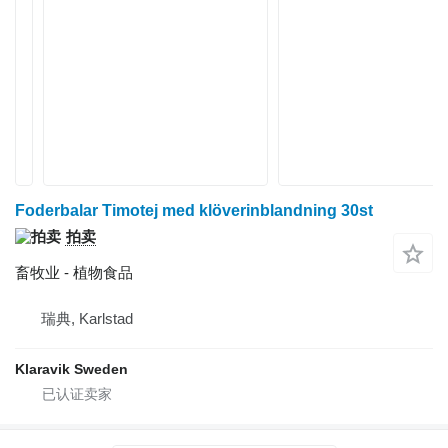
Foderbalar Timotej med klöverinblandning 30st
拍卖
畜牧业 - 植物食品
瑞典, Karlstad
Klaravik Sweden