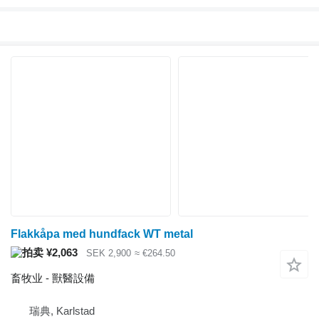
Flakkåpa med hundfack WT metal
¥2,063
SEK 2,900
≈ €264.50
畜牧业 - 獸醫設備
瑞典, Karlstad