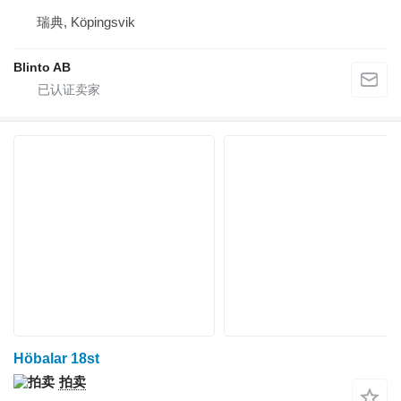
瑞典, Köpingsvik
Blinto AB
Höbalar 18st
拍卖