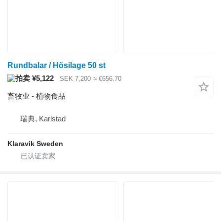
Rundbalar / Hösilage 50 st
¥5,122
SEK 7,200
≈ €656.70
畜牧业 - 植物食品
瑞典, Karlstad
Klaravik Sweden