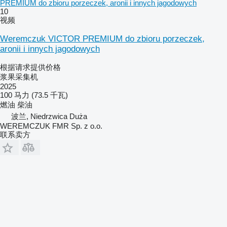
PREMIUM do zbioru porzeczek, aronii i innych jagodowych
10
视频
Weremczuk VICTOR PREMIUM do zbioru porzeczek,
aronii i innych jagodowych
根据请求提供价格
浆果采集机
2025
100 马力 (73.5 千瓦)
燃油
柴油
波兰, Niedrzwica Duża
WEREMCZUK FMR Sp. z o.o.
联系卖方