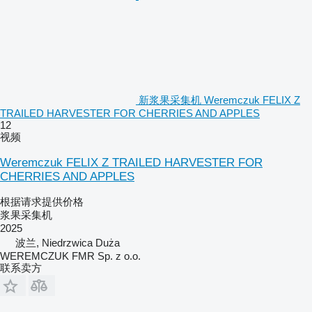
新浆果采集机 Weremczuk FELIX Z
TRAILED HARVESTER FOR CHERRIES AND APPLES
12
视频
Weremczuk FELIX Z TRAILED HARVESTER FOR
CHERRIES AND APPLES
根据请求提供价格
浆果采集机
2025
波兰, Niedrzwica Duża
WEREMCZUK FMR Sp. z o.o.
联系卖方