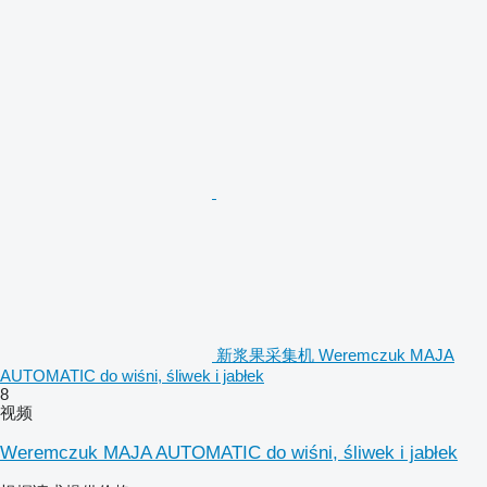
新浆果采集机 Weremczuk MAJA
AUTOMATIC do wiśni, śliwek i jabłek
8
视频
Weremczuk MAJA AUTOMATIC do wiśni, śliwek i jabłek