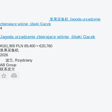
浆果采集机 Jagoda urządzenie
zbierające wiśnie, śliwki Gacek
4
Jagoda urządzenie zbierające wiśnie, śliwki Gacek
¥161,900
PLN 89,400
≈ €20,760
浆果采集机
2026
波兰, Rzędziany
AB Group
联系卖方