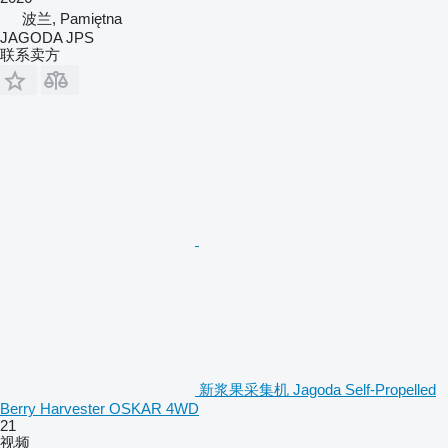
波兰, Pamiętna
JAGODA JPS
联系卖方
新浆果采集机 Jagoda Self-Propelled
Berry Harvester OSKAR 4WD
21
视频