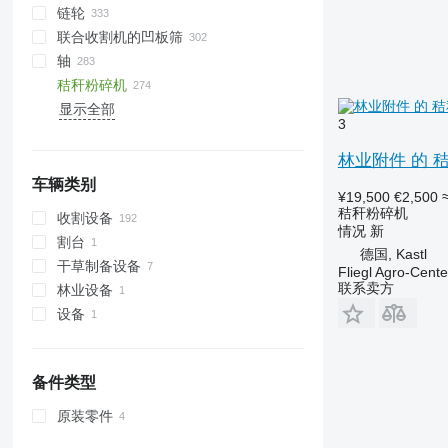
链轮
联合收割机的凹板筛
轴
秸秆粉碎机
显示全部
3
林业附件 的 秸秆粉碎
车辆类别
¥19,500
€2,500
秸秆粉碎机
收割设备
情况
新
割台
联合收割机
德国, Kastl
干草制备设备
饲料收割机
玉米收割台
Fliegl Agro-Cen
联系卖方
林业设备
设备
收割机
林业附件
备件类型
原装零件