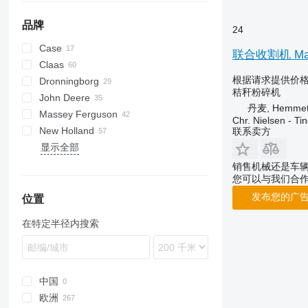
品牌
24
Case
1680
联合收割机 Mas
Claas
2388
根据请求提供价
Dronningborg
6140
Commandor
秸秆粉碎机
John Deere
7140
Dominator
D-series
Katana
丹麦, Hemme
Massey Ferguson
9120
Jaguar
592
Big X
3500
Chr. Nielsen - T
New Holland
9240
Lexion
965
3650
30
联系卖方
显示全部
Mega
1075
34
BB
Mercator
2054
40
CR
销售机械还是车
您可以与我们合
Rollant
2066
7274
CX
Tucano
7000
7278
FX
发布您的广
位置
Variant
9500
9280
TC
在特定半径内搜索
9600
9380
TX
9680
9700
9780
中国
9900
欧洲