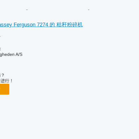
sey Ferguson 7274 的 秸秆粉碎机
格
t
ingheden A/S
辆？
作进行！
告