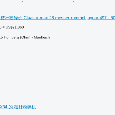
碎机 Claas v-max 28 messertrommel jaguar 497 - 5
0
≈ US$21,860
5 Homberg (Ohm) - Maulbach
d TX34 的 秸秆粉碎机