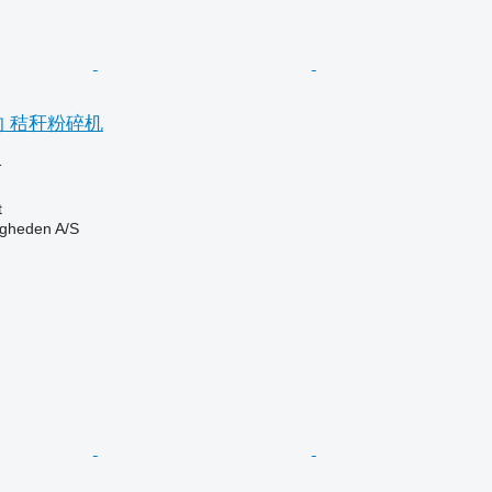
7 的 秸秆粉碎机
格
t
ingheden A/S