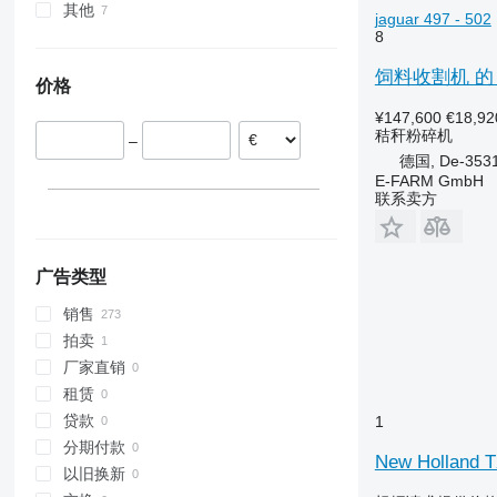
S-series
其他
丹麦
jaguar 497 - 502
T-series
8
波兰
乌克兰
德国
饲料收割机 的 秸秆粉
价格
罗马尼亚
荷兰
¥147,600
€18,92
秸秆粉碎机
–
法国
德国, De-3531
立陶宛
E-FARM GmbH
英国
联系卖方
显示全部
广告类型
销售
拍卖
厂家直销
租赁
贷款
1
分期付款
New Hollan
以旧换新