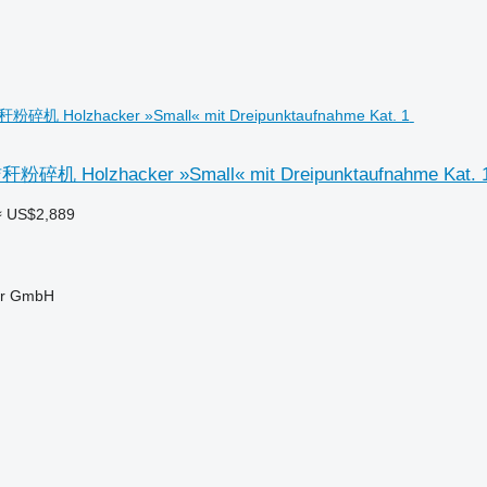
机 Holzhacker »Small« mit Dreipunktaufnahme Kat. 
≈ US$2,889
ter GmbH