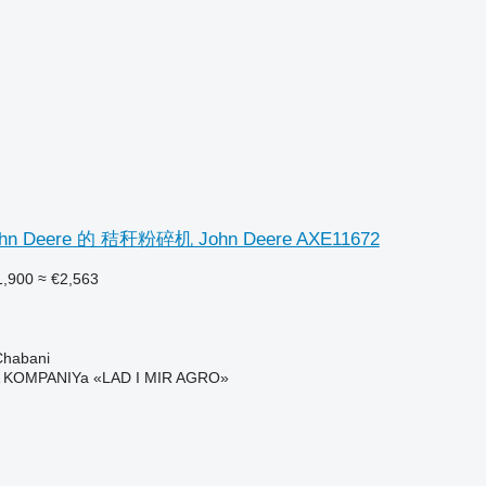
 Deere 的 秸秆粉碎机 John Deere AXE11672
,900
≈ €2,563
habani
KOMPANIYa «LAD I MIR AGRO»