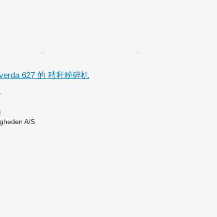
erda 627 的 秸秆粉碎机
格
t
ingheden A/S