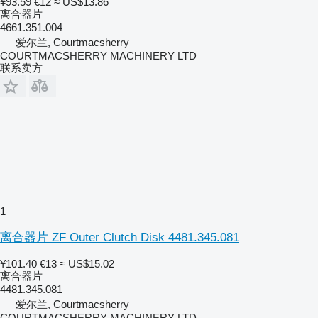
¥93.59
€12
≈ US$13.86
离合器片
4661.351.004
爱尔兰, Courtmacsherry
COURTMACSHERRY MACHINERY LTD
联系卖方
1
离合器片 ZF Outer Clutch Disk 4481.345.081
¥101.40
€13
≈ US$15.02
离合器片
4481.345.081
爱尔兰, Courtmacsherry
COURTMACSHERRY MACHINERY LTD