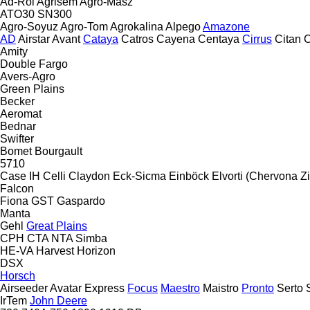
Ad-Rol
Agrisem
Agro-Masz
ATO30
SN300
Agro-Soyuz
Agro-Tom
Agrokalina
Alpego
Amazone
AD
Airstar
Avant
Cataya
Catros
Cayena
Centaya
Cirrus
Citan
C
Amity
Double
Fargo
Avers-Agro
Green Plains
Becker
Aeromat
Bednar
Swifter
Bomet
Bourgault
5710
Case IH
Celli
Claydon
Eck-Sicma
Einböck
Elvorti (Chervona Zi
Falcon
Fiona
GST
Gaspardo
Manta
Gehl
Great Plains
CPH
CTA
NTA
Simba
HE-VA
Harvest
Horizon
DSX
Horsch
Airseeder
Avatar
Express
Focus
Maestro
Maistro
Pronto
Serto
IrTem
John Deere