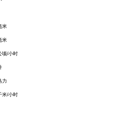
毫米
毫米
公顷/小时
升
马力
千米/小时