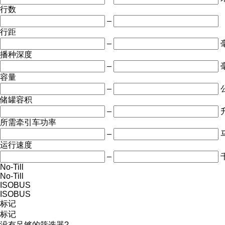
行数
–
行距
–
播种深度
–
容量
–
储罐容积
–
所需牵引车功率
–
运行速度
–
No-Till
No-Till
ISOBUS
ISOBUS
标记
标记
没有足够的筛选器?