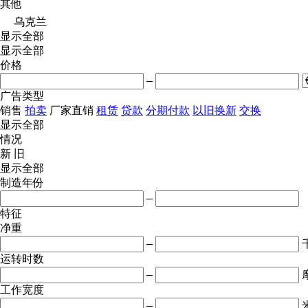
其他
乌克兰
显示全部
显示全部
价格
–
广告类型
销售
拍卖
厂家直销
租赁
贷款
分期付款
以旧换新
交换
显示全部
情况
新
旧
显示全部
制造年份
–
特征
净重
–
运转时数
–
工作宽度
–