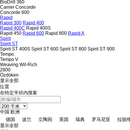
BioDrill 360
Carrier
Concorde
Concorde 600
Rapid
Rapid 300
Rapid 400
Rapid 400C
Rapid 400S
Rapid 450
Rapid 600
Rapid 800
Rapid A
Spirit
Spirit ST
Spirit ST 400S
Spirit ST 600
Spirit ST 800
Spirit ST 900
Tempo
Tempo V
Weaving
Wil-Rich
2800
Özdöken
显示全部
位置
在特定半径内搜索
中国
欧洲
德国
波兰
立陶宛
英国
瑞典
罗马尼亚
拉脱
显示全部