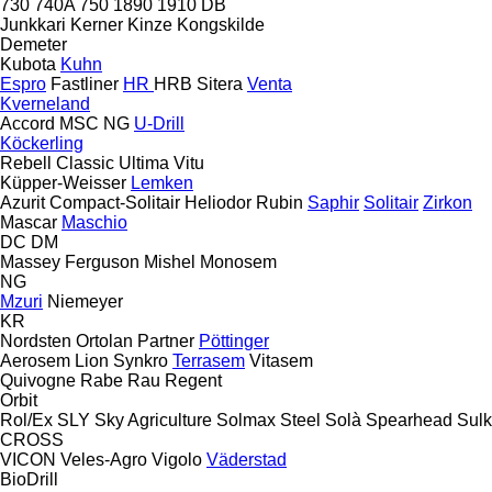
730
740A
750
1890
1910
DB
Junkkari
Kerner
Kinze
Kongskilde
Demeter
Kubota
Kuhn
Espro
Fastliner
HR
HRB
Sitera
Venta
Kverneland
Accord
MSC
NG
U-Drill
Köckerling
Rebell Classic
Ultima
Vitu
Küpper-Weisser
Lemken
Azurit
Compact-Solitair
Heliodor
Rubin
Saphir
Solitair
Zirkon
Mascar
Maschio
DC
DM
Massey Ferguson
Mishel
Monosem
NG
Mzuri
Niemeyer
KR
Nordsten
Ortolan
Partner
Pöttinger
Aerosem
Lion
Synkro
Terrasem
Vitasem
Quivogne
Rabe
Rau
Regent
Orbit
Rol/Ex
SLY
Sky Agriculture
Solmax Steel
Solà
Spearhead
Sulk
CROSS
VICON
Veles-Agro
Vigolo
Väderstad
BioDrill