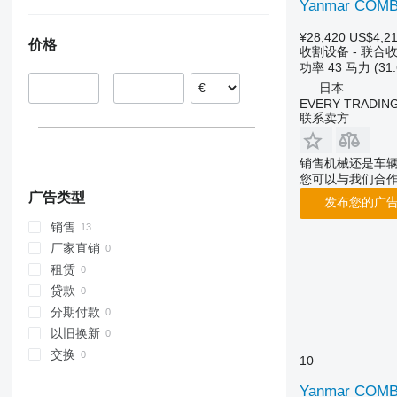
Yanmar COMB
9120
2256
W-series
¥28,420
US$4,2
9230
2264
价格
收割设备 - 联合
9240
7300
功率
43 马力 (31
Axial-Flow
7350
日本
–
EVERY TRADING
7450
联系卖方
7750
7780
销售机械还是车
8100
您可以与我们合
8200
广告类型
发布您的广
8300
销售
8400
厂家直销
8500
租赁
8600
贷款
9500
分期付款
9560
以旧换新
9600
交换
10
9610
9640
Yanmar COMB