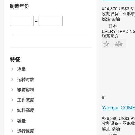
9650
制造年份
¥24,370
US$3,6
9660
收割设备 - 亚麻
9670 STS
燃油
柴油
–
9680
日本
9700
EVERY TRADING
联系卖方
9750
9760 STS
9770
特征
9780
9860 STS
净重
9880
运转时数
9900
C-series
粮箱容积
F-series
8
工作宽度
H-series
Yanmar COMB
卸料高度
M-series
S-series
¥26,390
US$3,9
容量
收割设备 - 亚麻
T-series
燃油
柴油
运行速度
W-series