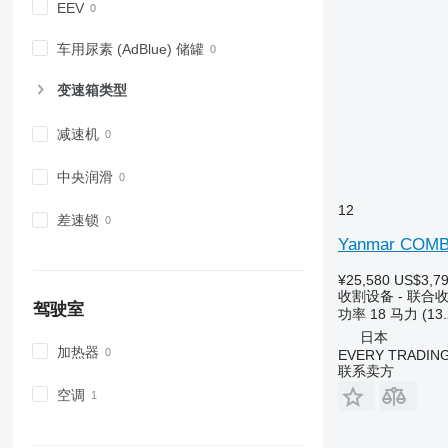
EEV
车用尿素 (AdBlue) 储罐
变速箱类型
减速机
中央润滑
12
差速锁
Yanmar COMB
¥25,580
US$3,7
收割设备 - 联合
驾驶室
功率
18 马力 (13
日本
加热器
EVERY TRADING
联系卖方
空调