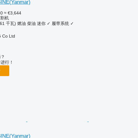
INE(Yanmar)
10
≈ €3,644
收割机
.61 千瓦)
燃油
柴油
迷你
✓
履带系统
✓
 Co Ltd
辆？
作进行！
告
INE(Yanmar)