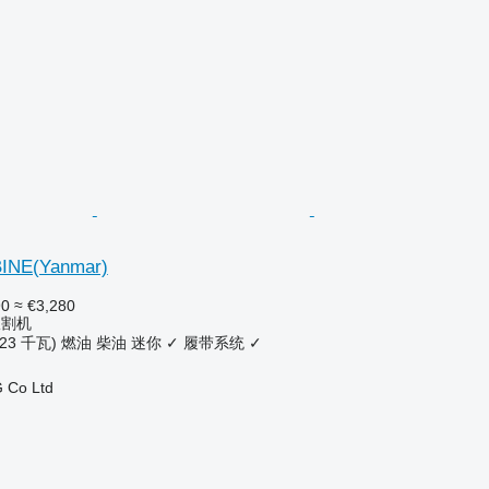
INE(Yanmar)
90
≈ €3,280
收割机
.23 千瓦)
燃油
柴油
迷你
✓
履带系统
✓
 Co Ltd