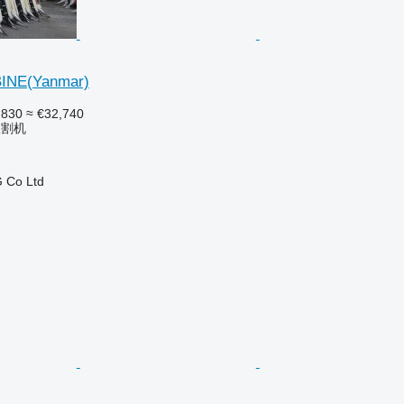
INE(Yanmar)
,830
≈ €32,740
收割机
 Co Ltd