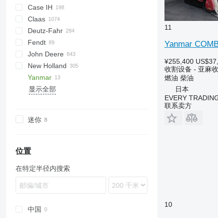
Case IH
CM
Spartan
Claas
T
1680
560R
11
Deutz-Fahr
2188
740
Avero
9100
Fendt
2388
Lexion
C-series
M series
D-series
Yanmar COMB
John Deere
5088
Commandor
TopLiner
Ideal
E series
RL
Palesse
EVO
TV
¥255,400
US$37
New Holland
5130
Dominator
Katana
SF
MAXTRON
Terra
550
AMT
MC
310
34
Vario
收割设备 - 亚麻
Yanmar
5140
Evion
REXOR
625R
Big M
3500
38
8030
Maus
Acros
500
FS
V-series
617
S-series
Felix
燃油
柴油
日本
显示全部
6088
Jaguar
VARITRON
639
Big X
3550
40
CR
Panther
Don
580
625
Joanna
150
EVERY TRADING
6140
Lexion
VT
730
EasyCollect
3600
186
CS
Tiger
Sterh
680
925
Maximus
联系卖方
7088
Medion
WV
955
3650
7274
CX
euro-Maus
Vector
2045
Victor
迷你
7120
Mega
1075
L-series
7278
FR
euro-Tiger
2065
7140
Mercator
1188
M-series
7282
FX
Comia
7230
Orbis
1450
7345
L-series
SR
位置
7240
PU
1470
7370
M-series
在特定半径内搜索
7250
Trion
1550
9280
T-series
8010
Tucano
1570
9380
TC
8230
Vario
2058
9790
TF
10
8240
2064
Ideal
TL
中国
8250
2066
TX