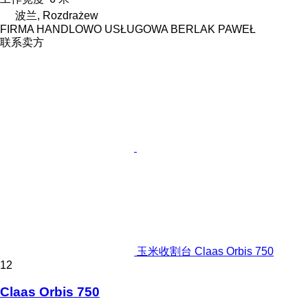
波兰, Rozdrażew
FIRMA HANDLOWO USŁUGOWA BERLAK PAWEŁ
联系卖方
玉米收割台 Claas Orbis 750
12
Claas Orbis 750