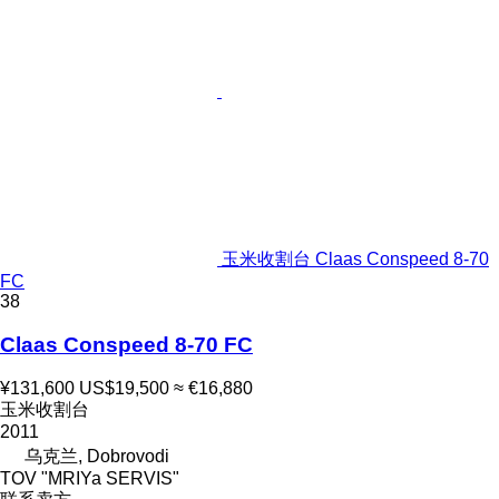
玉米收割台 Claas Conspeed 8-70
FC
38
Claas Conspeed 8-70 FC
¥131,600
US$19,500
≈ €16,880
玉米收割台
2011
乌克兰, Dobrovodi
TOV "MRIYa SERVIS"