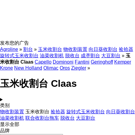
发布您的广告
Agroline
»
割台
»
玉米收割台
物收割装置
向日葵收割台
捡拾器
旋转式玉米收割台
油菜收割机
脱收台
成垄割台
大豆割台
»
玉
米收割台 Claas
Capello
Dominoni
Fantini
Geringhoff
Kemper
Krone
New Holland
Olimac
Oros
Ziegler
»
玉米收割台 Claas
类别
物收割装置
玉米收割台
捡拾器
旋转式玉米收割台
向日葵收割台
油菜收割机
联合收割台拖车
脱收台
大豆割台
显示全部
品牌