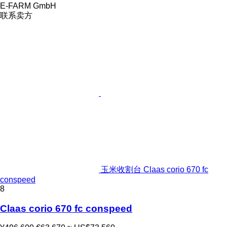
E-FARM GmbH
联系卖方
玉米收割台 Claas corio 670 fc
conspeed
8
Claas corio 670 fc conspeed