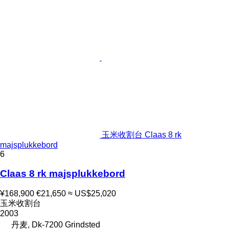
玉米收割台 Claas 8 rk
majsplukkebord
6
Claas 8 rk majsplukkebord
¥168,900
€21,650
≈ US$25,020
玉米收割台
2003
丹麦, Dk-7200 Grindsted