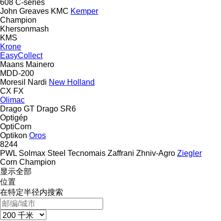
608
C-series
John Greaves
KMC
Kemper
Champion
Khersonmash
KMS
Krone
EasyCollect
Maans
Mainero
MDD-200
Moresil
Nardi
New Holland
CX
FX
Olimac
Drago GT
Drago SR6
Optigép
OptiCorn
Optikon
Oros
8244
PWL
Solmax Steel
Tecnomais
Zaffrani
Zhniv-Agro
Ziegler
Corn Champion
显示全部
位置
在特定半径内搜索