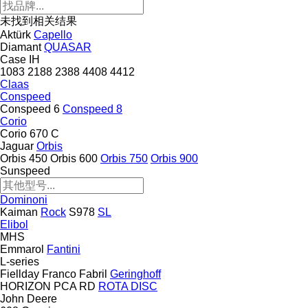
未找到相关结果
Aktürk
Capello
Diamant
QUASAR
Case IH
1083
2188
2388
4408
4412
Claas
Conspeed
Conspeed 6
Conspeed 8
Corio
Corio 670 C
Jaguar
Orbis
Orbis 450
Orbis 600
Orbis 750
Orbis 900
Sunspeed
Dominoni
Kaiman
Rock
S978
SL
Elibol
MHS
Emmarol
Fantini
L-series
Fiellday
Franco Fabril
Geringhoff
HORIZON
PCA
RD
ROTA DISC
John Deere