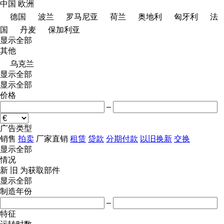
中国
欧洲
德国
波兰
罗马尼亚
荷兰
奥地利
匈牙利
法
国
丹麦
保加利亚
显示全部
其他
乌克兰
显示全部
显示全部
价格
–
广告类型
销售
拍卖
厂家直销
租赁
贷款
分期付款
以旧换新
交换
显示全部
情况
新
旧
为获取部件
显示全部
制造年份
–
特征