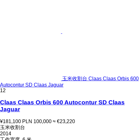
玉米收割台 Claas Claas Orbis 600
Autocontur SD Claas Jaguar
12
Claas Claas Orbis 600 Autocontur SD Claas
Jaguar
¥181,100
PLN 100,000
≈ €23,220
玉米收割台
2014
工作宽度
6 米