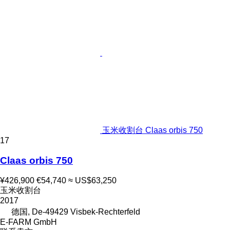
玉米收割台 Claas orbis 750
17
Claas orbis 750
¥426,900
€54,740
≈ US$63,250
玉米收割台
2017
德国, De-49429 Visbek-Rechterfeld
E-FARM GmbH