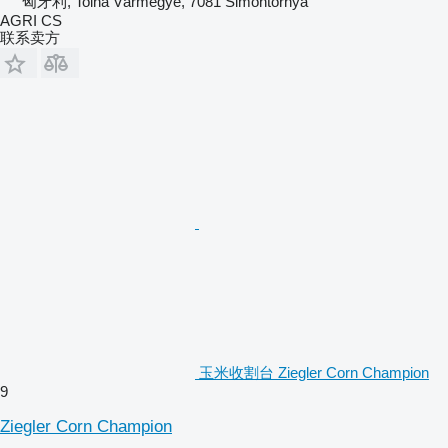
匈牙利, Tolna Vármegye, 7081 Simontornya
AGRI CS
联系卖方
玉米收割台 Ziegler Corn Champion
9
Ziegler Corn Champion