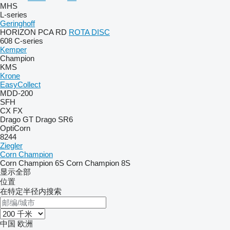
MHS
L-series
Geringhoff
HORIZON
PCA
RD
ROTA DISC
608
C-series
Kemper
Champion
KMS
Krone
EasyCollect
MDD-200
SFH
CX
FX
Drago GT
Drago SR6
OptiCorn
8244
Ziegler
Corn Champion
Corn Champion 6S
Corn Champion 8S
显示全部
位置
在特定半径内搜索
中国
欧洲