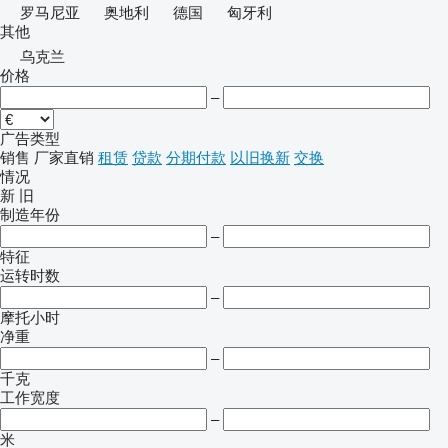
罗马尼亚
奥地利
德国
匈牙利
其他
乌克兰
价格
–
广告类型
销售
厂家直销
租赁
贷款
分期付款
以旧换新
交换
情况
新
旧
制造年份
–
特征
运转时数
–
摩托小时
净重
–
千克
工作宽度
–
米