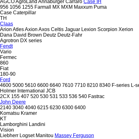
AGCO
AgroLand
Annaburger
Carraro
Case IH
956
1056
1255
Farmall
MX
MXM
Maxxum
Puma
Case
Caterpillar
TH
Claas
Arion
Atles
Axion
Axos
Celtis
Jaguar
Lexion
Scorpion
Xerion
Dana
David Brown
Deutz
Deutz-Fahr
Agrotron
DX series
Fendt
Vario
Fermec
860
Fiat
180-90
Ford
4600
5000
5610
6600
6640
7610
7710
8210
8340
F-series
L-s
Holmer
International
JCB
2CX
155
407
520
530
531
533
536
540
Fastrac
John Deere
2140
3040
4040
6215
6230
6300
6400
Komatsu
Kramer
KT
Lamborghini
Landini
Vision
Liebherr
Logset
Manitou
Massey Ferguson