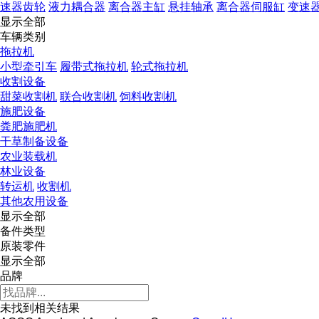
速器齿轮
液力耦合器
离合器主缸
悬挂轴承
离合器伺服缸
变速
显示全部
车辆类别
拖拉机
小型牵引车
履带式拖拉机
轮式拖拉机
收割设备
甜菜收割机
联合收割机
饲料收割机
施肥设备
粪肥施肥机
干草制备设备
农业装载机
林业设备
转运机
收割机
其他农用设备
显示全部
备件类型
原装零件
显示全部
品牌
未找到相关结果