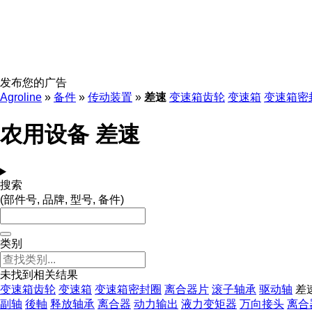
发布您的广告
Agroline
»
备件
»
传动装置
»
差速
变速箱齿轮
变速箱
变速箱密
农用设备 差速
搜索
(部件号, 品牌, 型号, 备件)
类别
未找到相关结果
变速箱齿轮
变速箱
变速箱密封圈
离合器片
滚子轴承
驱动轴
差
副轴
後軸
释放轴承
离合器
动力输出
液力变矩器
万向接头
离合