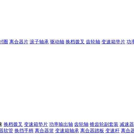
封圈
离合器片
滚子轴承
驱动轴
换档拨叉
齿轮轴
变速箱垫片
功
速
换档拨叉
变速箱垫片
功率输出轴
齿轮轴
锥齿轮副套装
减速器
器软管
换挡手柄
离合器篮
变速箱轴承
离合器踏板
变速杆
离合