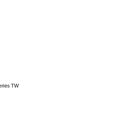
eries
TW