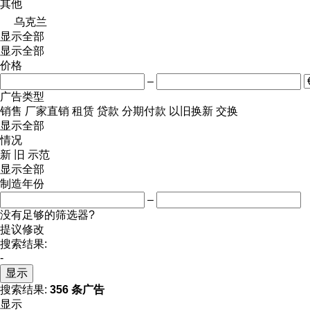
其他
乌克兰
显示全部
显示全部
价格
–
广告类型
销售
厂家直销
租赁
贷款
分期付款
以旧换新
交换
显示全部
情况
新
旧
示范
显示全部
制造年份
–
没有足够的筛选器?
提议修改
搜索结果:
-
显示
搜索结果:
356 条广告
显示