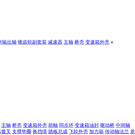
率输出轴
锥齿轮副套装
减速器
主轴
桥壳
变速箱外壳
»
主轴
桥壳
变速箱外壳
前軸
同步环
变速箱油封
驱动桥
中间轴
器拨叉
支撑垫圈
换挡缆
踏板总成
飞轮外壳
加力箱
传动轴法兰
差