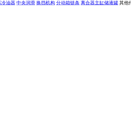
器冷油器
中央润滑
换挡机构
分动箱链条
离合器主缸储液罐
其他