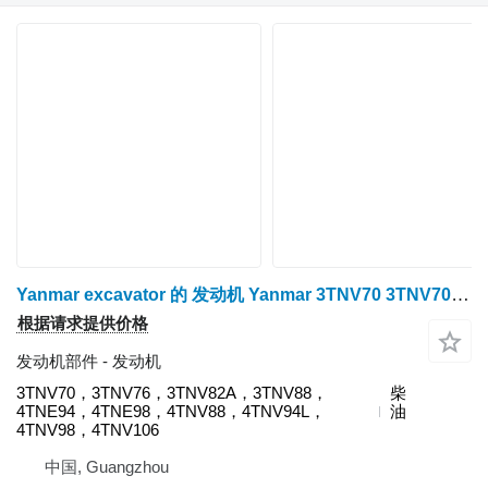
Yanmar excavator 的 发动机 Yanmar 3TNV70 3TNV70，3TNV76，3TNV82A，3TNV88，4TNE94，4TNE98，4TNV88，4TNV94L，4TNV98，4TNV106
根据请求提供价格
发动机部件 - 发动机
3TNV70，3TNV76，3TNV82A，3TNV88，
柴
4TNE94，4TNE98，4TNV88，4TNV94L，
油
4TNV98，4TNV106
中国, Guangzhou