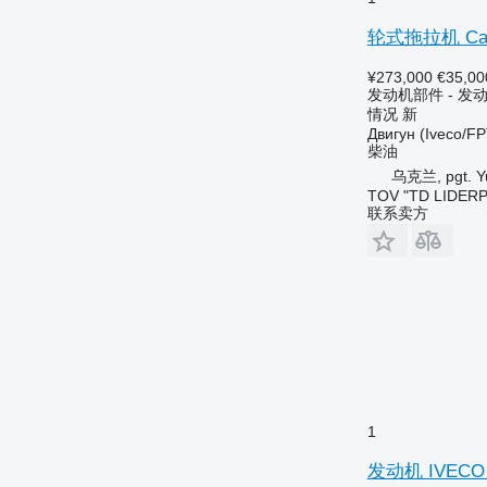
6830
6900
轮式拖拉机 Case 
6910
¥273,000
€35,00
6920
发动机部件 - 发
6930
情况
新
Двигун (Iveco/FP
7000
柴油
7200
乌克兰, pgt. Yu
7230 R
TOV "TD LIDER
联系卖方
7250
7270 R
7290 R
7430
7500
7600
7700
7800
7830
1
8100
发动机 IVECO 58
8130