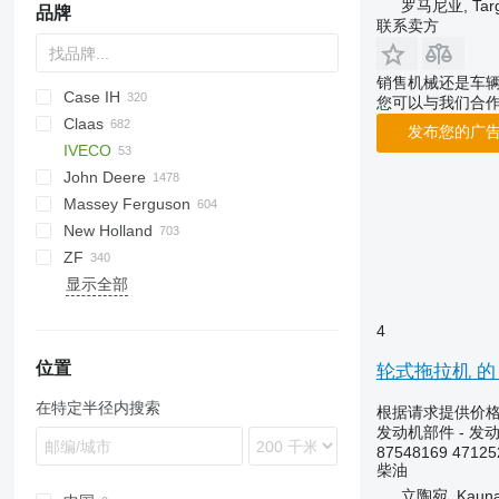
罗马尼亚, Targ
品牌
联系卖方
销售机械还是车
Case IH
AR
D series
您可以与我们合
Claas
S series
310
W-series
212
发布您的广
IVECO
T series
844
215
Ares
C-series
990
BF
Agrofarm
D-series
F-series
860
G-series
2000
53
AL
44C
R-series
R-series
John Deere
1460
304
Arion
995
D-series
Agrostar
Katana
3000
Robex
Stralis
TA
2CX
Massey Ferguson
1660
306
Atles
Agrotron
Vario
3600
TU
3CX
6M
Big M
A-series
R-series
Landpower
3500
A-series
LE
MRT
New Holland
1680
308
Atos
DX series
4000
TX
4CX
6R
Big Pack
B-series
Powerfarm
3650
L-series
MT
30
MC
A-Class
P-series
D-series
6001
ZF
2166
336
Axion
M series
4600
110
7R
Big X
D-series
Vision
34
MTX
L-series
B-series
1100 Series
Buffalo
Ares
Antares
FS
TR
TW
840
A-series
BM
TH
ZL
NLX 1024
KE
显示全部
2188
525
Axos
TopLiner
4610
155
8R
F-series
35
X-series
MT
BB
Elk
Celtis
Argon
MS
860
N-series
C
7211
2388
906
C-series
5000
525
410
K-series
38
XTX
CR
Ergo
Ceres
Dorado
S-series
L-series
Crystal
4
5120
966
Celtis
5610
526
530
L-series
40
CX
Fox
Ergos
Explorer
T-series
Proxima
5130
972
Commandor
6600
530
550
M-series
50
E-series
Scorpion
Silver
位置
轮式拖拉机 的 发动
5140
C-series
Conspeed
6610
531
625R
65
FX
Wisent
Tiger
在特定半径内搜索
根据请求提供价
5150
D series
Dominator
6640
533
810
135
G-series
发动机部件 - 发
7240
E-series
Jaguar
7610
540
850
165
L-series
87548169 47125
柴油
7250
TH
Lexion
7700
8310
955
265
LM
立陶宛, Kaun
8010
V-series
Medion
7710
Fastrac
965
275
M-series