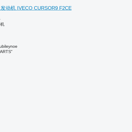
动机 IVECO CURSOR9 F2CE
格
动机
bileynoe
PARTS"