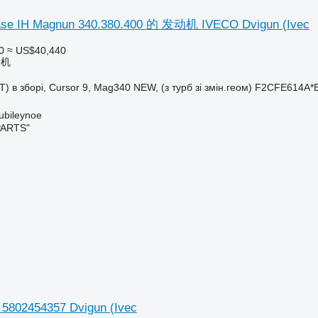
IH Magnun 340.380.400 的 发动机 IVECO Dvigun (Ivec
0
≈ US$40,440
动机
T) в зборі, Cursor 9, Mag340 NEW, (з турб зі змін.геом) F2CFE614A*
bileynoe
PARTS"
02454357 Dvigun (Ivec