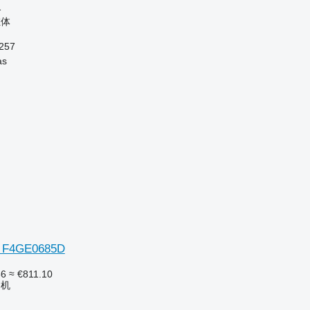
格
缸体
257
as
F4GE0685D
56
≈ €811.10
动机