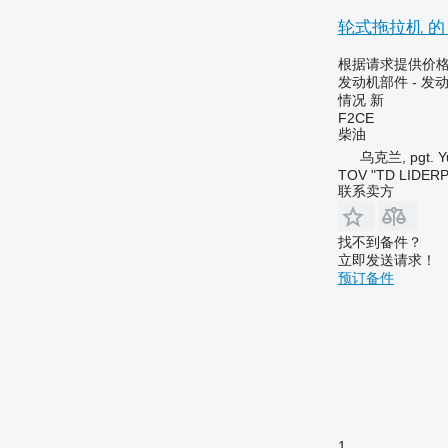
6250
轮式拖拉机 的 发
6300
根据请求提供价
6310
发动机部件 - 发
6320
情况
新
F2CE
6330
柴油
6400
乌克兰, pgt. Yu
6410
TOV "TD LIDER
联系卖方
6506
6510
6520
找不到备件？
立即发送请求！
6530
预订备件
6600
6610
6620
6630
6800
6810
6820
1