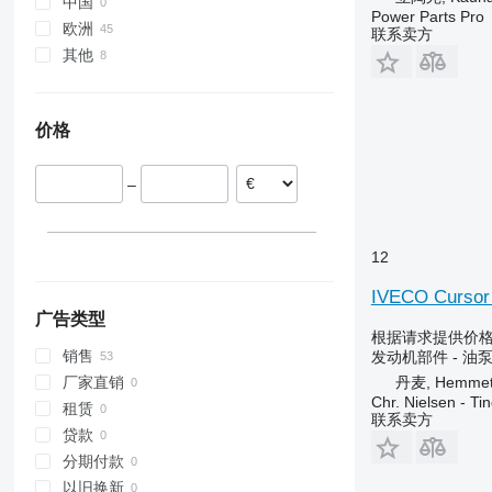
中国
Power Parts Pro
9120
Mega
8210
JS
1040
290
T-series
欧洲
联系卖方
9240
Mercator
8340
TM
1075
399
TD
其他
丹麦
Axial-Flow
Orbis
8630
1110
690
TF
立陶宛
乌克兰
CF
Scorpion
E-series
1120
3060
TG
波兰
价格
CS
Tucano
F-series
1140
3080
TL
罗马尼亚
CVX
Xerion
TW
1270
4245
TM
Farmall
1470
4255
TN
–
International
1550
5435
TS
JX
1630
5450
TX
12
MX
1640
5455
MXM
1950
5611
IVECO Curso
MXU
2030
5612
广告类型
根据请求提供价
Magnum
2054
5711
销售
发动机部件 - 油
Maxxum
2058
5713
丹麦, Hemme
厂家直销
Optum
2066
6140
Chr. Nielsen - T
租赁
联系卖方
Puma
2130
6150
贷款
Quadtrac
2140
6180
分期付款
STX
2256
6260
以旧换新