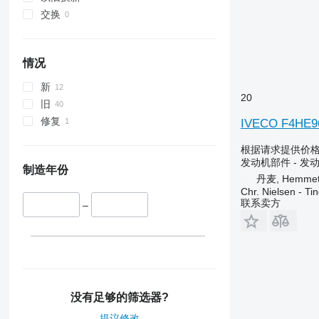
Steiger
2650
6460
交换
2850
6465
3040
6485
3050
6499
情况
3130
7274
新
3140
7278
20
旧
3200
7465
修复
IVECO F4HE
3340
7480
3350
8480
根据请求提供价
3400
8737
发动机部件 - 发
制造年份
3415
9280
丹麦, Hemme
Chr. Nielsen - T
3420
9380
联系卖方
–
3640
3650
3800
4040
4055
5820
没有足够的筛选器?
6090
提议修改