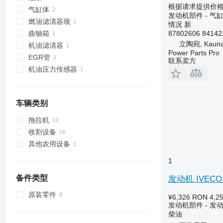
根据请求提供价
气缸体
发动机部件 - 气
燃油滤清器颈
情况
新
87802606 84142
曲轴箱
立陶宛, Kaun
机油滤清器
Power Parts Pro
EGR管
联系卖方
机油压力传感器
车辆类别
拖拉机
收割设备
轮式拖拉机
其他农用设备
联合收割机
1
备件类型
发动机 IVECO 
原装零件
¥6,326
RON 4,2
发动机部件 - 发
柴油