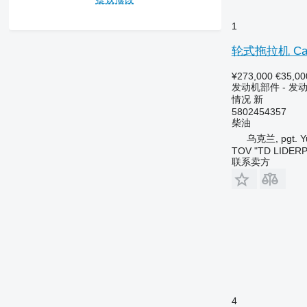
6100
1
6105
6115
轮式拖拉机 Case
6120
¥273,000
€35,00
6130
发动机部件 - 发
6135
情况
新
6140
5802454357
柴油
6145
乌克兰, pgt. Yu
6155
TOV "TD LIDER
6170
联系卖方
6175
6190
6195 M
6195 R
6200
6210
6215
6220
4
6230