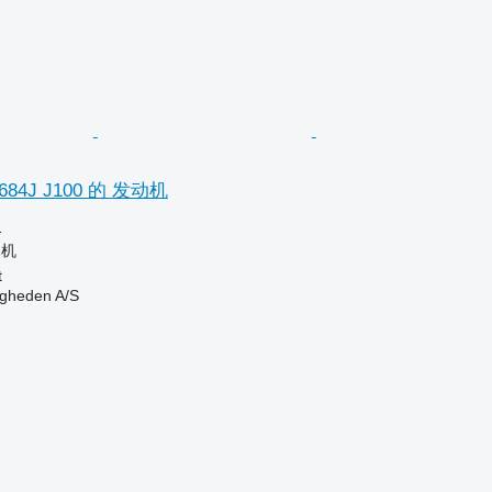
9684J J100 的 发动机
格
动机
t
ingheden A/S