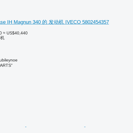
 IH Magnun 340 的 发动机 IVECO 5802454357
0
≈ US$40,440
动机
bileynoe
PARTS"