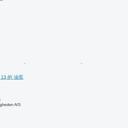
r 13 的 油泵
格
泵
t
ingheden A/S