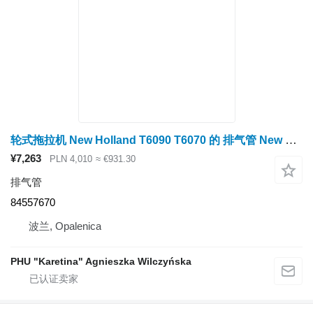
轮式拖拉机 New Holland T6090 T6070 的 排气管 New Holland T6090 T6070 管 84557670
¥7,263
PLN 4,010
≈ €931.30
排气管
84557670
波兰, Opalenica
PHU "Karetina" Agnieszka Wilczyńska