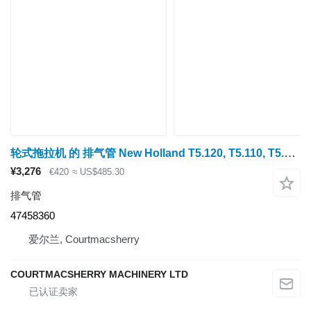
轮式拖拉机 的 排气管 New Holland T5.120, T5.110, T5.100 Exhaust System Pipe 47458360
¥3,276
€420
≈ US$485.30
排气管
47458360
爱尔兰, Courtmacsherry
COURTMACSHERRY MACHINERY LTD