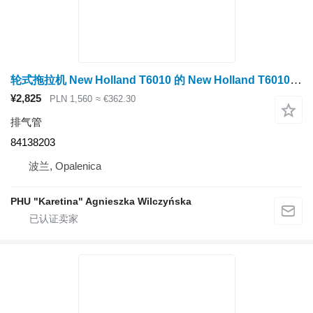
轮式拖拉机 New Holland T6010 的 New Holland T6010 排气管 84138203
¥2,825
PLN 1,560
≈ €362.30
排气管
84138203
波兰, Opalenica
PHU "Karetina" Agnieszka Wilczyńska