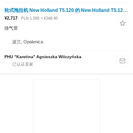
轮式拖拉机 New Holland T5.120 的 New Holland T5.120 2023 排气管 47731290
¥2,717
PLN 1,500
≈ €348.40
排气管
波兰, Opalenica
PHU "Karetina" Agnieszka Wilczyńska