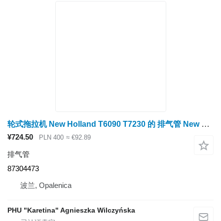
轮式拖拉机 New Holland T6090 T7230 的 排气管 New Holland T6090 T7230 弯头 87304473
¥724.50
PLN 400
≈ €92.89
排气管
87304473
波兰, Opalenica
PHU "Karetina" Agnieszka Wilczyńska