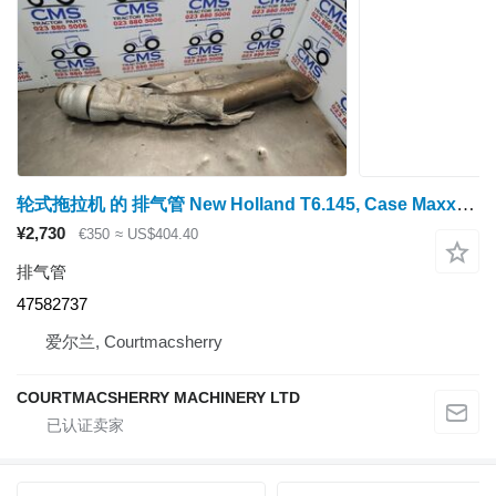
轮式拖拉机 的 排气管 New Holland T6.145, Case Maxxum 115, 125, 135, 145 Exhaust Pipe 47582737
¥2,730
€350
≈ US$404.40
排气管
47582737
爱尔兰, Courtmacsherry
COURTMACSHERRY MACHINERY LTD