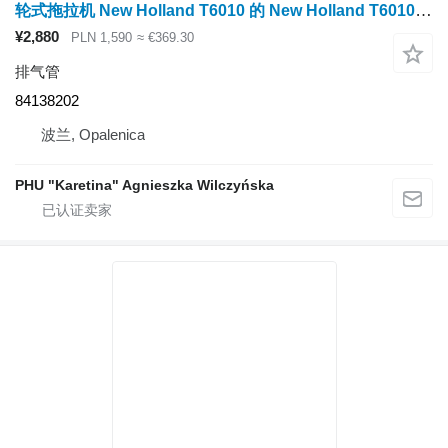
轮式拖拉机 New Holland T6010 的 New Holland T6010 排气管 84138202
¥2,880
PLN 1,590
≈ €369.30
排气管
84138202
波兰, Opalenica
PHU "Karetina" Agnieszka Wilczyńska