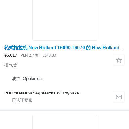
轮式拖拉机 New Holland T6090 T6070 的 New Holland T6090 T6070 排气管 84557979
¥5,017
PLN 2,770
≈ €643.30
排气管
波兰, Opalenica
PHU "Karetina" Agnieszka Wilczyńska