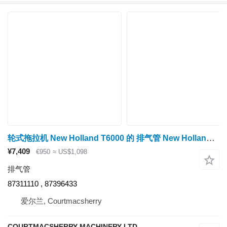
轮式拖拉机 New Holland T6000 的 排气管 New Holland, Case T6000, T7, T7000, Puma Engine Exhaust Stack Pi 87311110
¥7,409
€950
≈ US$1,098
排气管
87311110 , 87396433
爱尔兰, Courtmacsherry
COURTMACSHERRY MACHINERY LTD