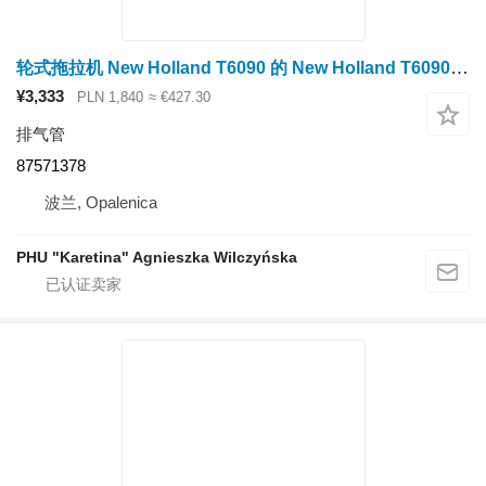
轮式拖拉机 New Holland T6090 的 New Holland T6090 排气管 87571378
¥3,333
PLN 1,840
≈ €427.30
排气管
87571378
波兰, Opalenica
PHU "Karetina" Agnieszka Wilczyńska