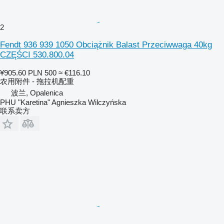
2
Fendt 936 939 1050 Obciążnik Balast Przeciwwaga 40kg
CZĘŚCI 530.800.04
¥905.60
PLN 500
≈ €116.10
农用附件 - 拖拉机配重
波兰, Opalenica
PHU "Karetina" Agnieszka Wilczyńska
联系卖方