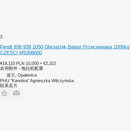
3
Fendt 936 939 1050 Obciążnik Balast Przeciwwaga 1000kg
CZĘŚCI M5308000
¥18,110
PLN 10,000
≈ €2,322
农用附件 - 拖拉机配重
波兰, Opalenica
PHU "Karetina" Agnieszka Wilczyńska
联系卖方