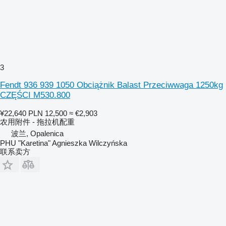
3
Fendt 936 939 1050 Obciążnik Balast Przeciwwaga 1250kg
CZĘŚCI M530.800
¥22,640
PLN 12,500
≈ €2,903
农用附件 - 拖拉机配重
波兰, Opalenica
PHU "Karetina" Agnieszka Wilczyńska
联系卖方