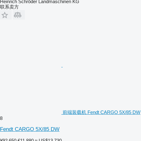
Heinrich Schröder Landmaschinen KG
联系卖方
前端装载机 Fendt CARGO 5X/85 DW
8
Fendt CARGO 5X/85 DW
¥92,650
€11,880
≈ US$13,730