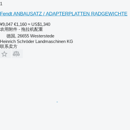
1
Fendt ANBAUSATZ / ADAPTERPLATTEN RADGEWICHTE
¥9,047
€1,160
≈ US$1,340
农用附件 - 拖拉机配重
德国, 26655 Westerstede
Heinrich Schröder Landmaschinen KG
联系卖方