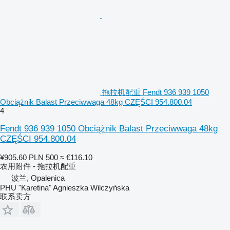
拖拉机配重 Fendt 936 939 1050
Obciążnik Balast Przeciwwaga 48kg CZĘŚCI 954.800.04
4
Fendt 936 939 1050 Obciążnik Balast Przeciwwaga 48kg
CZĘŚCI 954.800.04
¥905.60
PLN 500
≈ €116.10
农用附件 - 拖拉机配重
波兰, Opalenica
PHU "Karetina" Agnieszka Wilczyńska
联系卖方