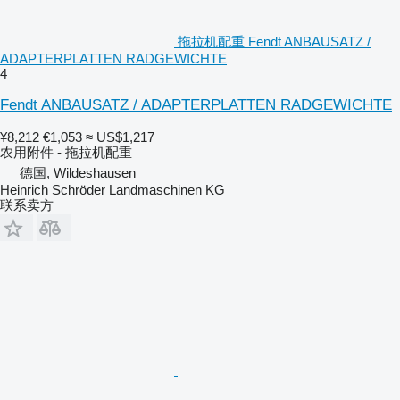
拖拉机配重 Fendt ANBAUSATZ /
ADAPTERPLATTEN RADGEWICHTE
4
Fendt ANBAUSATZ / ADAPTERPLATTEN RADGEWICHTE
¥8,212
€1,053
≈ US$1,217
农用附件 - 拖拉机配重
德国, Wildeshausen
Heinrich Schröder Landmaschinen KG
联系卖方