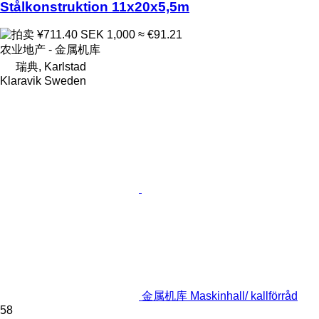
Stålkonstruktion 11x20x5,5m
¥711.40
SEK 1,000
≈ €91.21
农业地产 - 金属机库
瑞典, Karlstad
Klaravik Sweden
金属机库 Maskinhall/ kallförråd
58