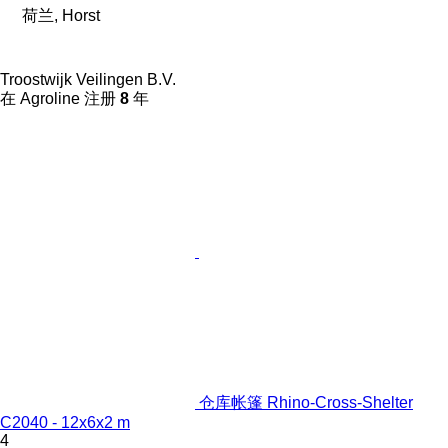
荷兰, Horst
Troostwijk Veilingen B.V.
在 Agroline 注册
8
年
仓库帐篷 Rhino-Cross-Shelter
C2040 - 12x6x2 m
4