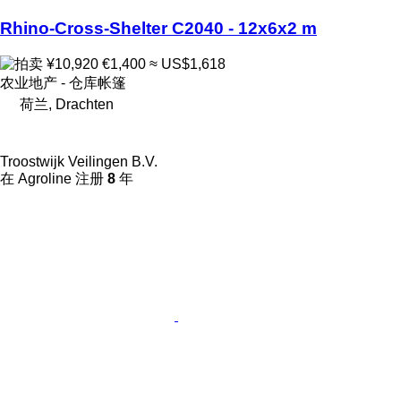
Rhino-Cross-Shelter C2040 - 12x6x2 m
¥10,920
€1,400
≈ US$1,618
农业地产 - 仓库帐篷
荷兰, Drachten
Troostwijk Veilingen B.V.
在 Agroline 注册
8
年