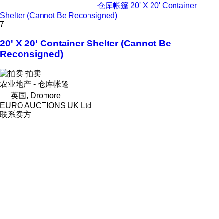
仓库帐篷 20' X 20' Container
Shelter (Cannot Be Reconsigned)
7
20' X 20' Container Shelter (Cannot Be
Reconsigned)
拍卖
农业地产 - 仓库帐篷
英国, Dromore
EURO AUCTIONS UK Ltd
联系卖方