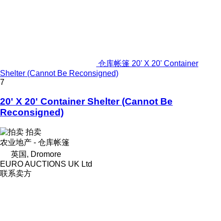
仓库帐篷 20' X 20' Container
Shelter (Cannot Be Reconsigned)
7
20' X 20' Container Shelter (Cannot Be
Reconsigned)
拍卖
农业地产 - 仓库帐篷
英国, Dromore
EURO AUCTIONS UK Ltd
联系卖方