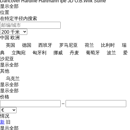
Dancover
Hardlife
Hartmann
Ipe
JD
O.B.Wiik
Suihe
显示全部
位置
在特定半径内搜索
中国
欧洲
英国
德国
西班牙
罗马尼亚
荷兰
比利时
瑞
典
立陶宛
匈牙利
挪威
丹麦
葡萄牙
波兰
爱
沙尼亚
显示全部
其他
乌克兰
显示全部
显示全部
价格
–
情况
新
旧
显示全部