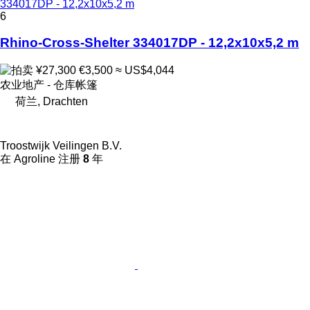
334017DP - 12,2x10x5,2 m
6
Rhino-Cross-Shelter 334017DP - 12,2x10x5,2 m
¥27,300
€3,500
≈ US$4,044
农业地产 - 仓库帐篷
荷兰, Drachten
Troostwijk Veilingen B.V.
在 Agroline 注册
8
年