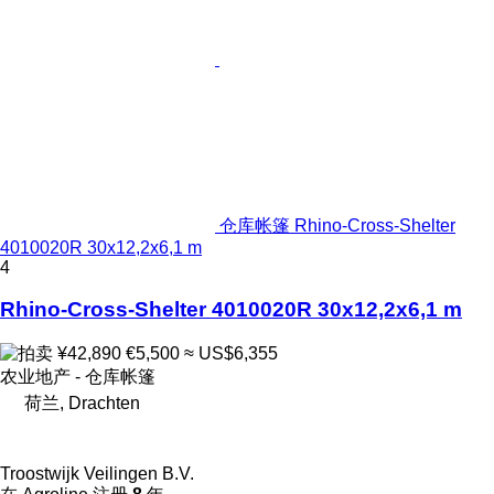
仓库帐篷 Rhino-Cross-Shelter
4010020R 30x12,2x6,1 m
4
Rhino-Cross-Shelter 4010020R 30x12,2x6,1 m
¥42,890
€5,500
≈ US$6,355
农业地产 - 仓库帐篷
荷兰, Drachten
Troostwijk Veilingen B.V.