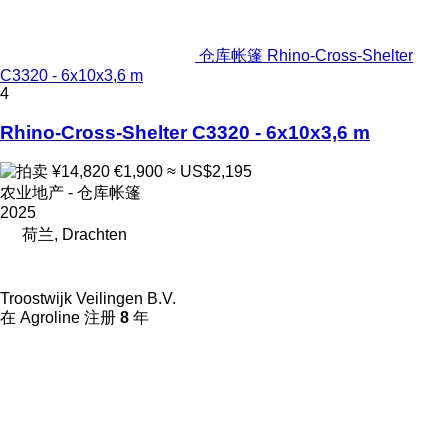
仓库帐篷 Rhino-Cross-Shelter
C3320 - 6x10x3,6 m
4
Rhino-Cross-Shelter C3320 - 6x10x3,6 m
¥14,820
€1,900
≈ US$2,195
农业地产 - 仓库帐篷
2025
荷兰, Drachten
Troostwijk Veilingen B.V.
在 Agroline 注册
8
年