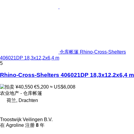
仓库帐篷 Rhino-Cross-Shelters
406021DP 18,3x12,2x6,4 m
5
Rhino-Cross-Shelters 406021DP 18,3x12,2x6,4 m
¥40,550
€5,200
≈ US$6,008
农业地产 - 仓库帐篷
荷兰, Drachten
Troostwijk Veilingen B.V.
在 Agroline 注册
8
年