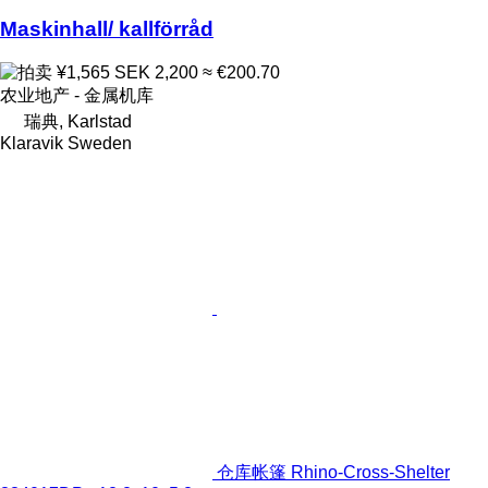
Maskinhall/ kallförråd
¥1,565
SEK 2,200
≈ €200.70
农业地产 - 金属机库
瑞典, Karlstad
Klaravik Sweden
仓库帐篷 Rhino-Cross-Shelter