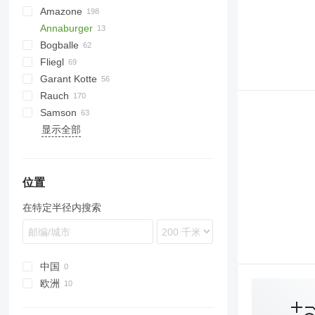
Amazone
Exacta
XPL
Annaburger
Catros
Bogballe
D-series
HTS
TSW
ELYTE
Fliegl
ZA-E
BL
600
E
B-series
EV
Terra Gator
Xerion
ANP
CGSA
Alltrac
Twister
FORTIS
Ideal
500-series
Garant Kotte
ZA-F
L-series
3000
K-series
Liquiliser
ASW
HTS
Rauch
ZA-M
M-series
5000
SDS
T series
FA
Mega
TV
Tiger
Euroliner
Wing Jet
Axis
Accord
Centerliner
1000
PN
PW
Lift-o-matic
OL
TCI
T507
FD
Samson
ZA-TS
VFW
Terra
Komfort
Exacta
NS
T544
N262
AGT
显示全部
ZA-U
Modulo
NG
Upr
Alpha
CM
SBS
Magnon
DPX
DS
TG
KL
MX
PS
T-series
Hydro Trike
VT
Rapid
Junior
P-series
K-series
ZA-V
Terraflex
UN
Axent
Flex
X36
HS
RCW
RO-M
ZB
MKE
ZA-X
Volumetra
Axeo
PG
X40
MS
TYTAN
SK
ZG-B
Axera
SB
X44
位置
ZG-TS
Axis
SG
X50
在特定半径内搜索
MDS
SP
TWS
TE
ZS
TG
中国
欧洲
德国