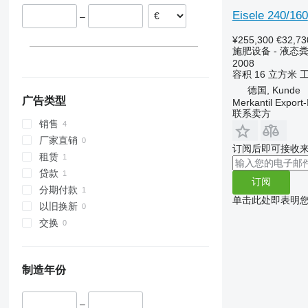
Eisele 240/160
–
¥255,300
€32,73
施肥设备 - 液态
2008
容积
16 立方米
德国, Kunde
广告类型
Merkantil Expor
联系卖方
销售
厂家直销
订阅后即可接收
租赁
贷款
订阅
分期付款
单击此处即表明
以旧换新
交换
制造年份
–