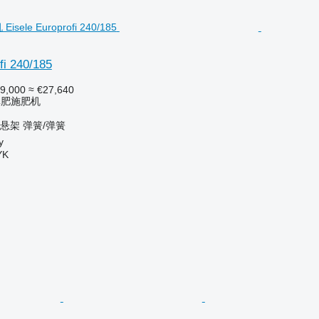
fi 240/185
9,000
≈ €27,640
粪肥施肥机
悬架
弹簧/弹簧
y
YK