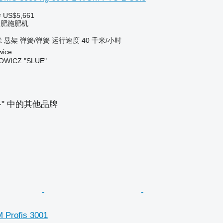
≈ US$5,661
粪肥施肥机
米
悬架
弹簧/弹簧
运行速度
40 千米/小时
wice
OWICZ "SLUE"
备" 中的其他品牌
 Profis 3001