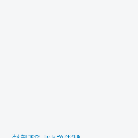
液态粪肥施肥机 Eisele FW 240/185