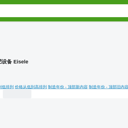
设备 Eisele
到低排列
价格从低到高排列
制造年份 - 顶部新内容
制造年份 - 顶部旧内