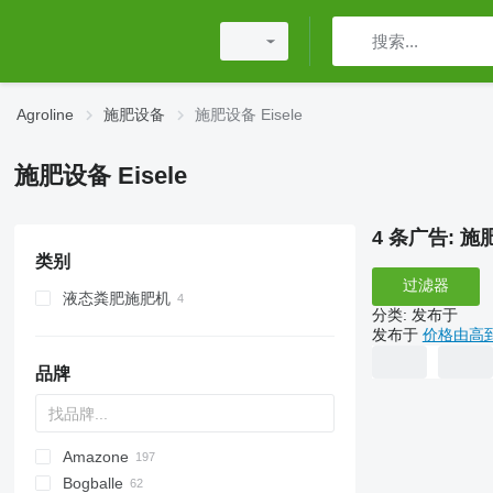
Agroline
施肥设备
施肥设备 Eisele
施肥设备 Eisele
4 条广告:
施肥
类别
过滤器
液态粪肥施肥机
分类
:
发布于
发布于
价格由高
品牌
Amazone
Exacta
XPL
Bogballe
Catros
HTS
TSW
ELYTE