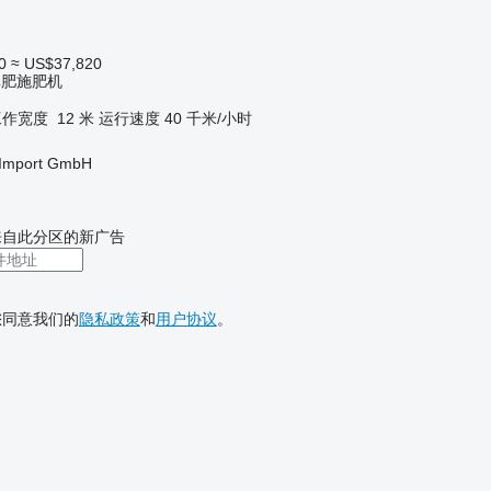
0
≈ US$37,820
粪肥施肥机
工作宽度
12 米
运行速度
40 千米/小时
t-Import GmbH
来自此分区的新广告
您同意我们的
隐私政策
和
用户协议
。