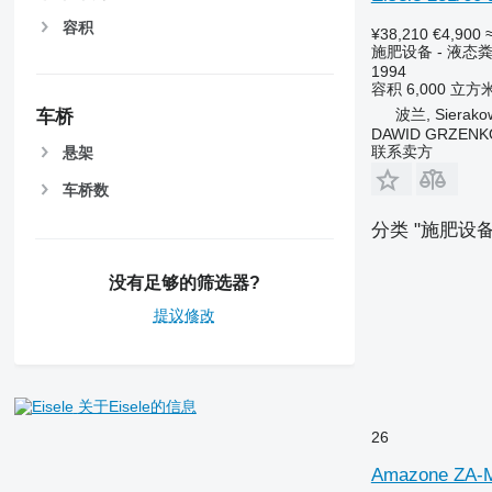
容积
¥38,210
€4,900
施肥设备 - 液态
1994
容积
6,000 立方
波兰, Sierako
车桥
DAWID GRZENK
联系卖方
悬架
车桥数
分类 "施肥设
没有足够的筛选器?
提议修改
关于Eisele的信息
26
Amazone ZA-M