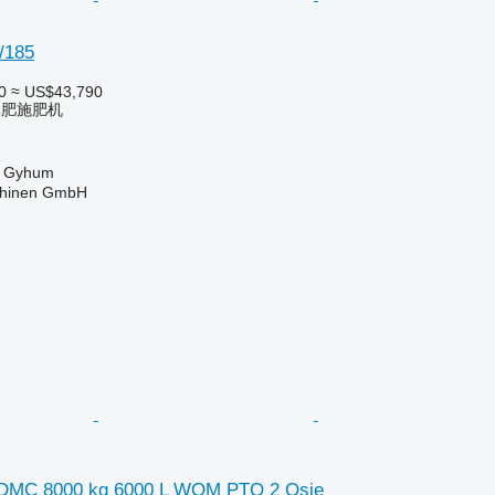
/185
0
≈ US$43,790
粪肥施肥机
- Gyhum
chinen GmbH
0 DMC 8000 kg 6000 L WOM PTO 2 Osie