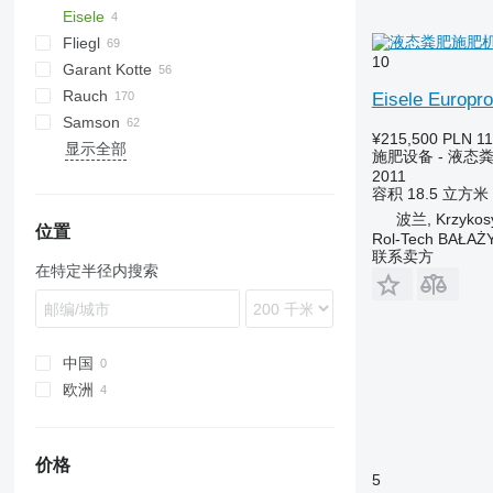
Eisele
D-series
L-series
600
E
B-series
EV
Terra Gator
Xerion
ANP
CGSA
Alltrac
Twister
Fliegl
ZA-E
M-series
3000
K-series
Liquiliser
FORTIS
Ideal
500-series
10
Garant Kotte
ZA-F
5000
ASW
HTS
Rauch
ZA-M
SDS
T series
FA
Mega
TV
Tiger
Euroliner
Wing Jet
Axis
Accord
Centerliner
1000
PN
PW
Lift-o-matic
OL
TCI
T507
FD
Eisele Europro
Samson
ZA-TS
VFW
Terra
Komfort
Exacta
NS
T544
N262
AGT
¥215,500
PLN 11
显示全部
ZA-U
Modulo
NG
Upr
Alpha
CM
SBS
Magnon
DPX
DS
TG
KL
MX
PS
T-series
Hydro Trike
VT
Rapid
Junior
P-series
K-series
施肥设备 - 液态
ZA-V
Terraflex
UN
Axent
Flex
X36
HS
RCW
RO-M
ZB
MKE
2011
容积
18.5 立方米
ZA-X
Volumetra
Axeo
PG
X40
MS
TYTAN
SK
波兰, Krzykos
ZG-B
Axera
SB
X44
位置
Rol-Tech BAŁAŻ
ZG-TS
Axis
SG
X50
联系卖方
在特定半径内搜索
Komet
SP
MDS
TE
TWS
TG
ZS
中国
欧洲
波兰
德国
价格
5