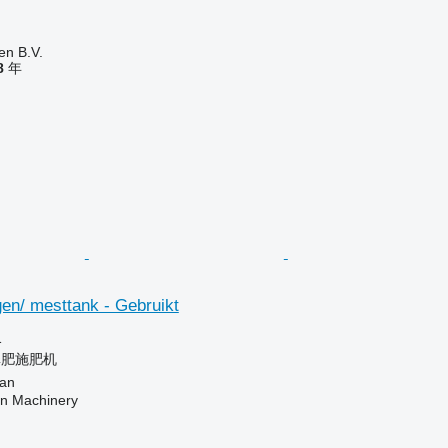
en B.V.
8
年
en/ mesttank - Gebruikt
格
粪肥施肥机
an
an Machinery