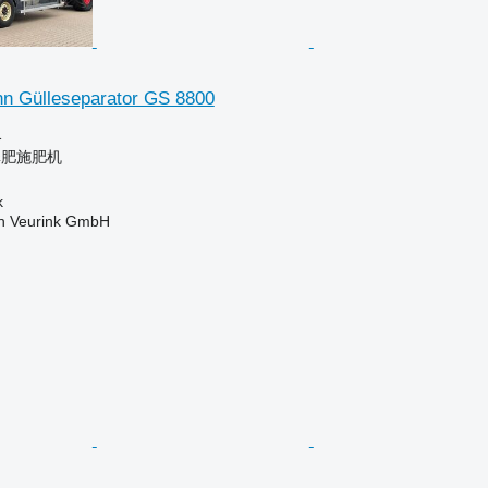
n Gülleseparator GS 8800
格
粪肥施肥机
k
 Veurink GmbH