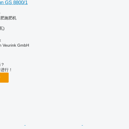
nn GS 8800/1
格
粪肥施肥机
瓦)
k
 Veurink GmbH
辆？
作进行！
告