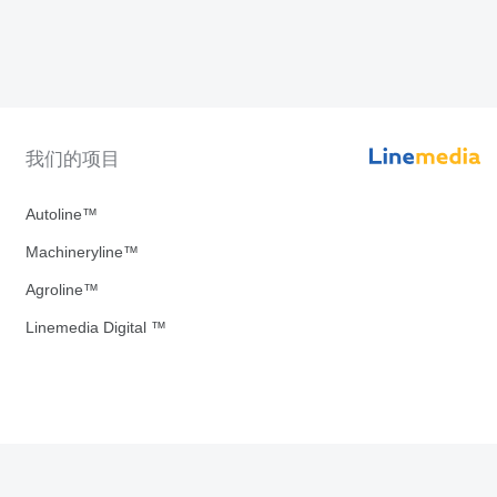
我们的项目
Autoline™
Machineryline™
Agroline™
Linemedia Digital ™