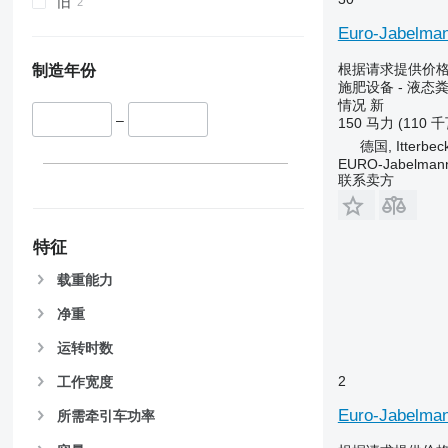
旧
Euro-Jabelma
根据请求提供价
制造年份
施肥设备 - 液态
情况
新
–
150 马力 (110 千
德国, Itterbec
EURO-Jabelmann
联系卖方
特征
载重能力
净重
运转时数
2
工作宽度
Euro-Jabelman
所需牵引车功率