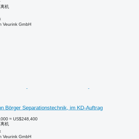
格
分离机
k
 Veurink GmbH
n Börger Separationstechnik, im KD-Auftrag
,000
≈ US$248,400
分离机
k
 Veurink GmbH