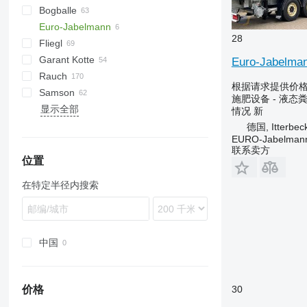
Bogballe
Catros
HTS
TSW
ELYTE
Euro-Jabelmann
D-series
L-series
600
E
B-series
EV
Terra Gator
Xerion
ANP
CGSA
Alltrac
Twister
28
Fliegl
ZA-E
M-series
3000
K-series
Liquiliser
FORTIS
Ideal
500-series
Garant Kotte
ZA-F
5000
ASW
HTS
Euro-Jabelman
Rauch
ZA-M
SDS
T series
FA
Mega
TV
Tiger
Euroliner
Wing Jet
Axis
Accord
Centerliner
1000
PN
PW
Lift-o-matic
OL
TCI
T507
FD
根据请求提供价
Samson
ZA-TS
VFW
Terra
Komfort
Exacta
NS
T544
N262
AGT
施肥设备 - 液态
显示全部
ZA-U
Modulo
NG
Upr
Alpha
CM
SBS
Magnon
DPX
DS
TG
KL
MX
PS
T-series
Hydro Trike
VT
Rapid
Junior
P-series
K-series
情况
新
ZA-V
Terraflex
UN
Axent
Flex
X36
HS
RCW
RO-M
ZB
MKE
德国, Itterbec
EURO-Jabelmann
ZA-X
Volumetra
Axeo
PG
X40
MS
TYTAN
SK
联系卖方
ZG-B
Axera
SB
X44
位置
ZG-TS
Axis
SG
X50
在特定半径内搜索
Komet
SP
MDS
TE
TWS
TG
ZS
中国
30
价格