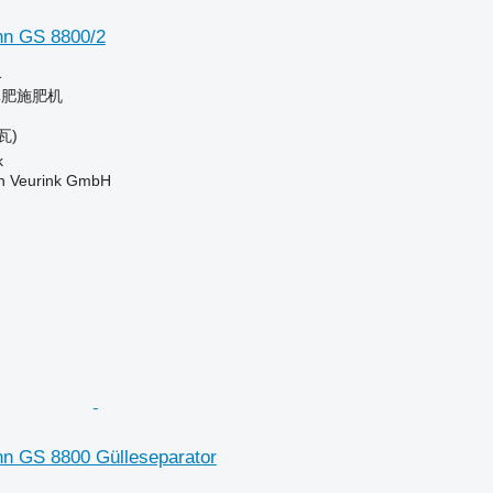
nn GS 8800/2
格
粪肥施肥机
瓦)
k
 Veurink GmbH
n GS 8800 Gülleseparator