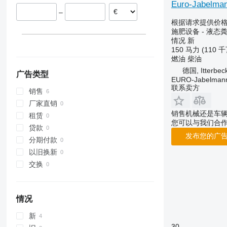
Euro-Jabelma
–
根据请求提供价
施肥设备 - 液态
情况
新
150 马力 (110 千
燃油
柴油
德国, Itterbec
广告类型
EURO-Jabelmann
联系卖方
销售
厂家直销
销售机械还是车
租赁
您可以与我们合
贷款
发布您的广
分期付款
以旧换新
交换
情况
新
30