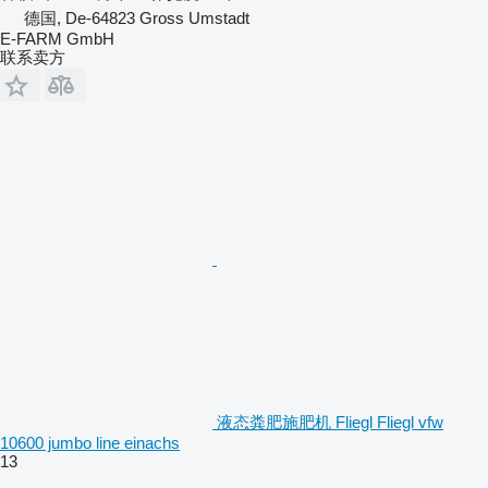
德国, De-64823 Gross Umstadt
E-FARM GmbH
联系卖方
液态粪肥施肥机 Fliegl Fliegl vfw
10600 jumbo line einachs
13