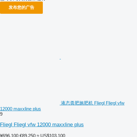
发布您的广告
液态粪肥施肥机 Fliegl Fliegl vfw
12000 maxxline plus
9
Fliegl Fliegl vfw 12000 maxxline plus
¥696,100
€89,250
≈ US$103,100