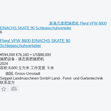
新液态粪肥施肥机 Fliegl VFW 8600
EINACHS SKATE 90 Schleppschuhverteiler
6
Fliegl VFW 8600 EINACHS SKATE 90
Schleppschuhverteiler
¥594,000
€76,160
≈ US$88,000
施肥设备 - 液态粪肥施肥机
2024
容积
8,600 立方米
工作宽度
9 米
德国, Gross-Umstadt
Seippel Landmaschinen GmbH Land-, Forst- und Gartentechnik
联系卖方