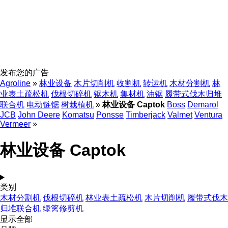
发布您的广告
Agroline
»
林业设备
木片切削机
收割机
转运机
木材分割机
林
业表土疏松机
伐根切碎机
锯木机
集材机
油锯
履带式伐木归堆
联合机
电动链锯
树栽植机
»
林业设备 Captok
Boss
Demarol
JCB
John Deere
Komatsu
Ponsse
Timberjack
Valmet
Ventura
Vermeer
»
林业设备 Captok
类别
木材分割机
伐根切碎机
林业表土疏松机
木片切削机
履带式伐木
归堆联合机
绿篱修剪机
显示全部