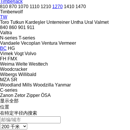
Timberjack
810
870
1070
1110
1210
1270
1410
1470
Timberwolf
TW
Toro
Tutkun Kardeşler
Unterreiner
Untha
Ural
Valmet
840
860
901
911
Valtra
N-series
T-series
Vandaele
Vecoplan
Ventura
Vermeer
BC
HG
Vimek
Vogt
Volvo
FH
FMX
Weima
Welte
Westtech
Woodcracker
Wibergs
Willibald
MZA
SR
Woodland Mills
Woodzilla
Yanmar
C-series
Zanon
Zetor
Zipper
ÖSA
显示全部
位置
在特定半径内搜索