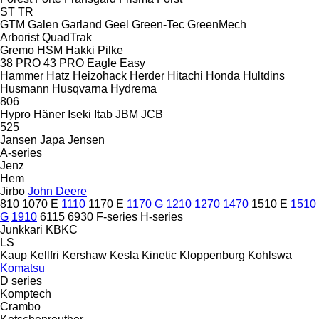
ST
TR
GTM
Galen
Garland
Geel
Green-Tec
GreenMech
Arborist
QuadTrak
Gremo
HSM
Hakki Pilke
38 PRO
43 PRO
Eagle
Easy
Hammer
Hatz
Heizohack
Herder
Hitachi
Honda
Hultdins
Husmann
Husqvarna
Hydrema
806
Hypro
Häner
Iseki
Itab
JBM
JCB
525
Jansen
Japa
Jensen
A-series
Jenz
Hem
Jirbo
John Deere
810
1070 E
1110
1170 E
1170 G
1210
1270
1470
1510 E
1510
G
1910
6115
6930
F-series
H-series
Junkkari
KBKC
LS
Kaup
Kellfri
Kershaw
Kesla
Kinetic
Kloppenburg
Kohlswa
Komatsu
D series
Komptech
Crambo