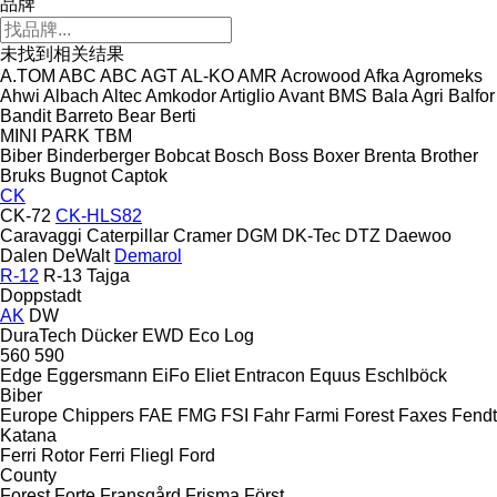
品牌
未找到相关结果
A.TOM
ABC
ABC
AGT
AL-KO
AMR
Acrowood
Afka
Agromeks
Ahwi
Albach
Altec
Amkodor
Artiglio
Avant
BMS
Bala Agri
Balfor
Bandit
Barreto
Bear
Berti
MINI
PARK
TBM
Biber
Binderberger
Bobcat
Bosch
Boss
Boxer
Brenta
Brother
Bruks
Bugnot
Captok
CK
CK-72
CK-HLS82
Caravaggi
Caterpillar
Cramer
DGM
DK-Tec
DTZ
Daewoo
Dalen
DeWalt
Demarol
R-12
R-13
Tajga
Doppstadt
AK
DW
DuraTech
Dücker
EWD
Eco Log
560
590
Edge
Eggersmann
EiFo
Eliet
Entracon
Equus
Eschlböck
Biber
Europe Chippers
FAE
FMG
FSI
Fahr
Farmi Forest
Faxes
Fendt
Katana
Ferri Rotor
Ferri
Fliegl
Ford
County
Forest
Forte
Fransgård
Frisma
Först