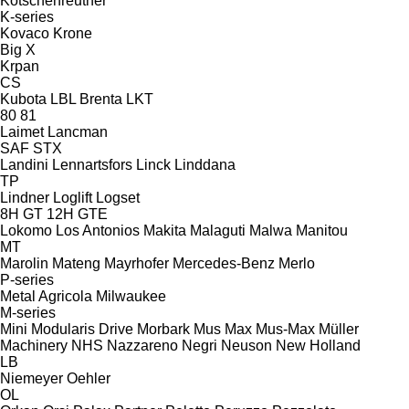
Kotschenreuther
K-series
Kovaco
Krone
Big X
Krpan
CS
Kubota
LBL Brenta
LKT
80
81
Laimet
Lancman
SAF
STX
Landini
Lennartsfors
Linck
Linddana
TP
Lindner
Loglift
Logset
8H GT
12H GTE
Lokomo
Los Antonios
Makita
Malaguti
Malwa
Manitou
MT
Marolin
Mateng
Mayrhofer
Mercedes-Benz
Merlo
P-series
Metal Agricola
Milwaukee
M-series
Mini
Modularis Drive
Morbark
Mus Max
Mus-Max
Müller
Machinery
NHS
Nazzareno
Negri
Neuson
New Holland
LB
Niemeyer
Oehler
OL