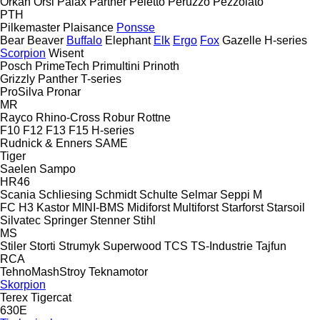
Orkan
Orsi
Palax
Partner
Peletto
Peruzzo
Pezzolato
PTH
Pilkemaster
Plaisance
Ponsse
Bear
Beaver
Buffalo
Elephant
Elk
Ergo
Fox
Gazelle
H-series
Scorpion
Wisent
Posch
PrimeTech
Primultini
Prinoth
Grizzly
Panther
T-series
ProSilva
Pronar
MR
Rayco
Rhino-Cross
Robur
Rottne
F10
F12
F13
F15
H-series
Rudnick & Enners
SAME
Tiger
Saelen
Sampo
HR46
Scania
Schliesing
Schmidt
Schulte
Selmar
Seppi M
FC
H3
Kastor
MINI-BMS
Midiforst
Multiforst
Starforst
Starsoil
Silvatec
Springer
Stenner
Stihl
MS
Stiler
Storti
Strumyk
Superwood
TCS
TS-Industrie
Tajfun
RCA
TehnoMashStroy
Teknamotor
Skorpion
Terex
Tigercat
630E