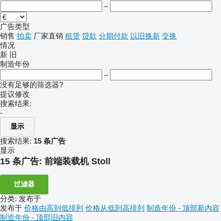
–
广告类型
销售
拍卖
厂家直销
租赁
贷款
分期付款
以旧换新
交换
情况
新
旧
制造年份
–
没有足够的筛选器?
提议修改
搜索结果:
-
显示
搜索结果:
15 条广告
显示
15 条广告:
前端装载机 Stoll
过滤器
分类
:
发布于
发布于
价格由高到低排列
价格从低到高排列
制造年份 - 顶部新内容
制造年份 - 顶部旧内容