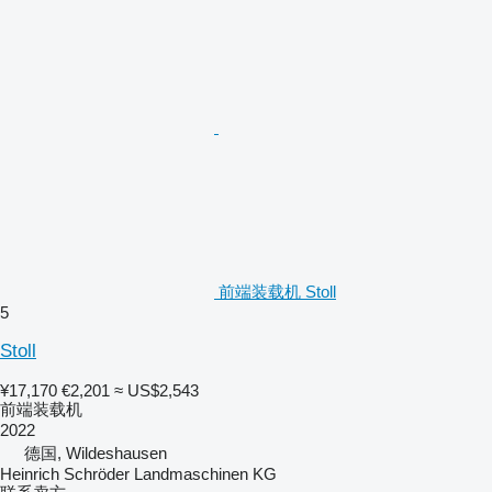
前端装载机 Stoll
5
Stoll
¥17,170
€2,201
≈ US$2,543
前端装载机
2022
德国, Wildeshausen
Heinrich Schröder Landmaschinen KG