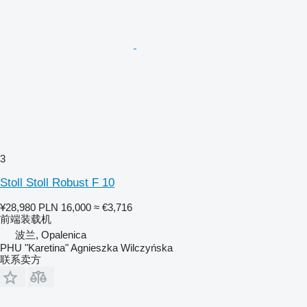
3
Stoll Stoll Robust F 10
¥28,980
PLN 16,000
≈ €3,716
前端装载机
波兰, Opalenica
PHU "Karetina" Agnieszka Wilczyńska
联系卖方