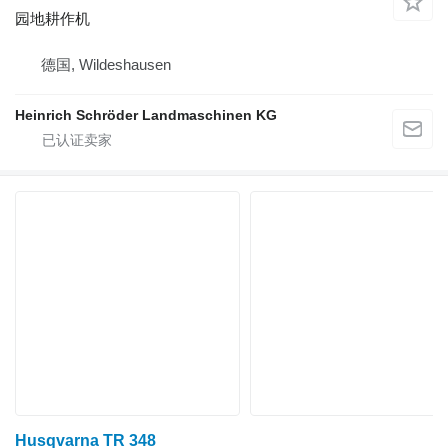
园地耕作机
德国, Wildeshausen
Heinrich Schröder Landmaschinen KG
Husqvarna TR 348