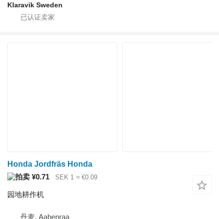
Klaravik Sweden
Honda Jordfräs Honda
¥0.71
SEK 1
≈ €0.09
园地耕作机
丹麦, Aabenraa