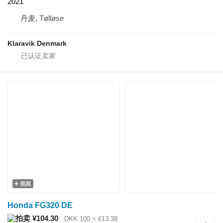
2021
丹麦, Tølløse
Klaravik Denmark
视频
Honda FG320 DE
¥104.30
DKK 100
≈ €13.38