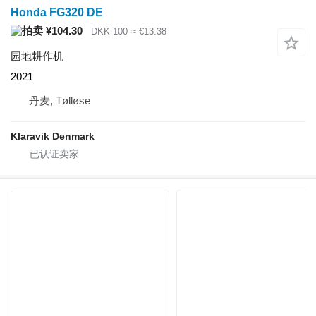
Honda FG320 DE
¥104.30
DKK 100
≈ €13.38
园地耕作机
2021
丹麦, Tølløse
Klaravik Denmark