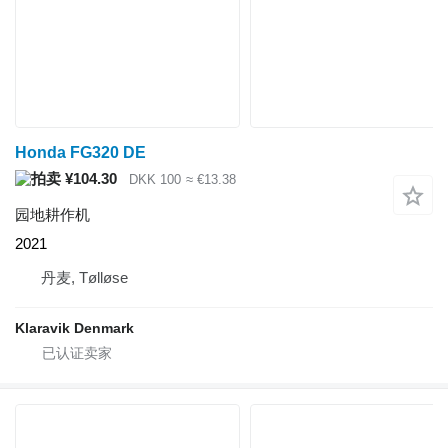
Honda FG320 DE
¥104.30
DKK 100
≈ €13.38
园地耕作机
2021
丹麦, Tølløse
Klaravik Denmark