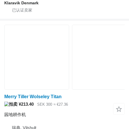
Klaravik Denmark
Merry Tiller Wolseley Titan
¥213.40
SEK 300
≈ €27.36
园地耕作机
瑞典, Vilshult