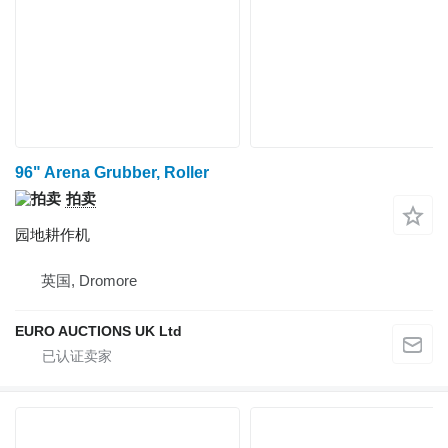
96" Arena Grubber, Roller
拍卖
园地耕作机
英国, Dromore
EURO AUCTIONS UK Ltd