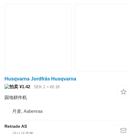
Husqvarna Jordfräs Husqvarna
¥1.42
SEK 2
≈ €0.18
园地耕作机
丹麦, Aabenraa
Retrade AS