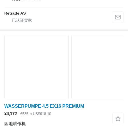
Retrade AS
WASSERPUMPE 4.5 EX16 PREMIUM
¥4,172
€535
≈ US$618.10
园地耕作机