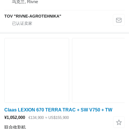
乌克兰, Rivne
TOV "RIVNE-AGROTEHNIKA"
Claas LEXION 670 TERRA TRAC + SW V750 + TW
¥1,052,000
€134,900
≈ US$155,900
联合收割机