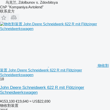
乌克兰, Zdolbunov s. Zdovbitsya
ChP "Kompaniya Avtolend"
联系卖方
物收割
装置 John Deere Schneidwerk 622 R mit Flötzinger
Schneidwerkswagen
18
John Deere Schneidwerk 622 R mit Flötzinger
Schneidwerkswagen
¥153,100
€19,640
≈ US$22,690
物收割装置