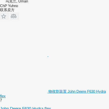
乌克兰, Uman
ChP Yuhno
联系卖方
物收割装置 John Deere F630 Hydra
flex
7
John Deere F630 Hydra flex