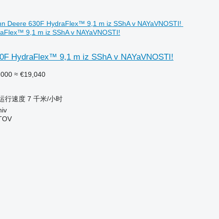
aFlex™ 9,1 m iz SShA v NAYaVNOSTI!
30F HydraFlex™ 9,1 m iz SShA v NAYaVNOSTI!
,000
≈ €19,040
运行速度
7 千米/小时
iv
TOV