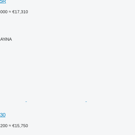
25R
,000
≈ €17,310
AYiNA
930
,200
≈ €15,750