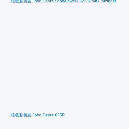
物收割装置 John Deere Schneidwerk 622 R mit Flötzinger
物收割装置 John Deere 625R