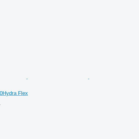
0Hydra Flex
格