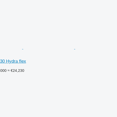
30 Hydra flex
,000
≈ €24,230