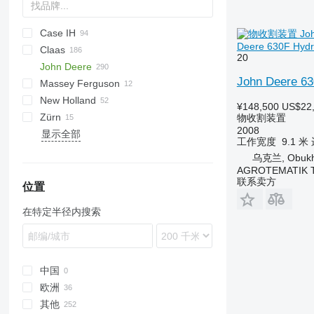
Case IH
Crop Ranger
Spartan
Deere 630F Hydr
Claas
1020
F-series
20
John Deere
1030
C-series
HORIZON
John Deere 6
Massey Ferguson
2020
Cerio
622R
Big X
New Holland
TerraFlex
Conspeed
625R
EasyCollect
¥148,500
US$22
Zürn
Convio Flex
630F
XDisc
TX
Corn Champion
物收割装置
2008
显示全部
Corio
630R
Profi Cut
工作宽度
9.1 米
Direct Disc
630X
乌克兰, Obukh
Lexion
635D
AGROTEMATIK 
联系卖方
Maxflex
635F
位置
Orbis
635R
在特定半径内搜索
PU
635X
Vario
920
930
F-series
中国
M-series
F625
欧洲
F630
其他
德国