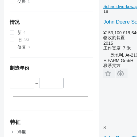
交换
Schneidwerkswa
18
John Deere Sc
情况
新
¥153,100
€19,64
物收割装置
旧
2015
修复
工作宽度
7 米
奥地利, At-210
E-FARM GmbH
联系卖方
制造年份
–
特征
8
净重