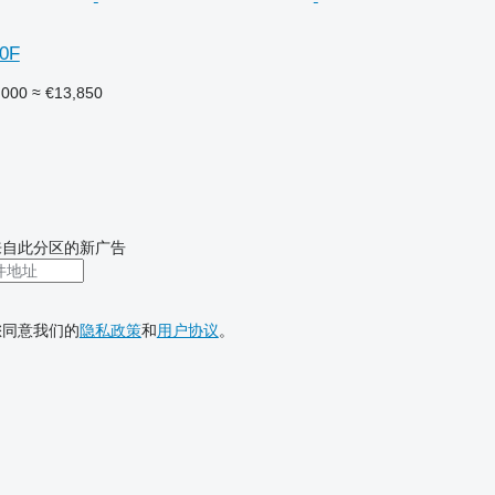
30F
,000
≈ €13,850
来自此分区的新广告
您同意我们的
隐私政策
和
用户协议
。