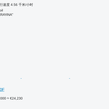
行速度
4.56 千米/小时
il
RAYiNA"
30F
,000
≈ €24,230