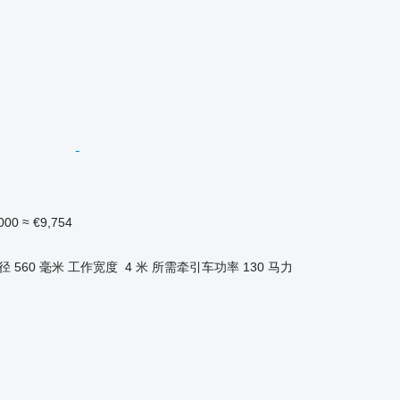
000
≈ €9,754
径
560 毫米
工作宽度
4 米
所需牵引车功率
130 马力