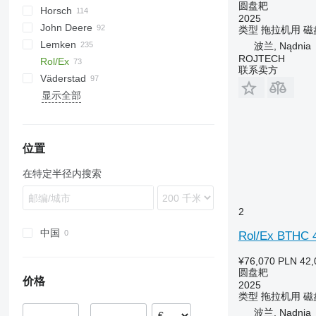
圆盘耙
Horsch
Maximulch
BT
10
Avant
Green Ray
1-Series
Swifter
AG
U-series
ROTANET
310
Disco
Powerchain
Chopstar
KSE
T series
UFO
GF
Super Maxx
2025
John Deere
Catros
UDA
Z-series
Ecolo Tiger
Rotarystar
Cultro
类型
拖拉机用
磁
Lemken
KE
RMX
Twister
Cura
410
SCARIFLEX
Helix
3000
VM
8300
F-series
Cultimer
NG
Quadro
波兰, Nądnia
ROJTECH
Rol/Ex
KG
Joker
512
Komet
Discover
Qualidisc
Rebell Classic
Gigant
DC
WDL
KR
Fox
Blackbear
Corvus
联系卖方
Väderstad
Tiger
637
X-Cut Solo
HR
Rebell Profiline
Heliodor
DM
Lion
Diskator
Field Bird
U671
FPM RD 300
Alfa
ARES
PD
显示全部
Transformer
2623 VT
HRB
Koralin
Presto
Novacat
PKE
U693
GAL-C 3.0
Tiger
Carrier
Disc Master Pro
2700
KNT
Korund
Rotocare
Opus
M-series
Optimer
Rubin
Terradisc
TopDown
Solitair
位置
Zirkon
在特定半径内搜索
2
中国
Rol/Ex BTHC 
¥76,070
PLN 42,
圆盘耙
价格
2025
类型
拖拉机用
磁
波兰, Nądnia