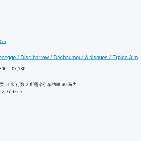
3 m
enegge / Disc harrow / Déchaumeur à disques / Erpice 3 m
700
≈ €7,130
度
3 米
行数
2
所需牵引车功率
80 马力
z, Łódzkie