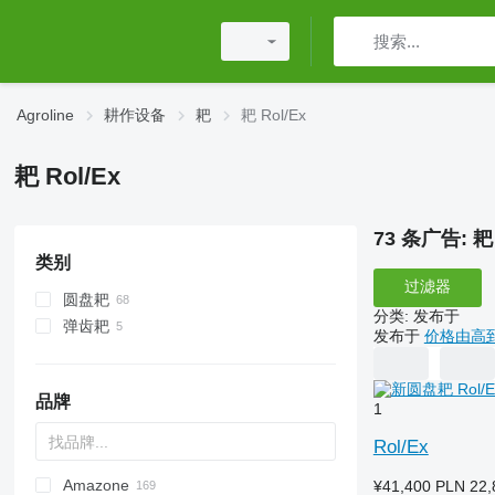
Agroline
耕作设备
耙
耙 Rol/Ex
耙 Rol/Ex
73 条广告:
耙 
类别
过滤器
圆盘耙
分类
:
发布于
弹齿耙
发布于
价格由高
品牌
1
Rol/Ex
Amazone
Multivator
Disc-O-Mulch
Jaguar
AT30
8
AGD
¥41,400
PLN 22,