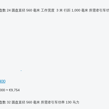
盘数
24
圆盘直径
560 毫米
工作宽度
3 米
行距
1,000 毫米
所需牵引车
400
000
≈ €9,754
盘数
32
圆盘直径
560 毫米
所需牵引车功率
130 马力