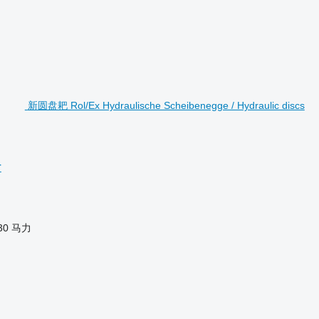
新圆盘耙 Rol/Ex Hydraulische Scheibenegge / Hydraulic discs
r
30 马力