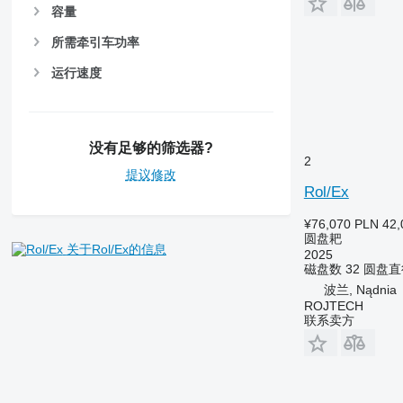
容量
所需牵引车功率
运行速度
没有足够的筛选器?
2
提议修改
Rol/Ex
¥76,070
PLN 42,
圆盘耙
关于Rol/Ex的信息
2025
磁盘数
32
圆盘直
波兰, Nądnia
ROJTECH
联系卖方