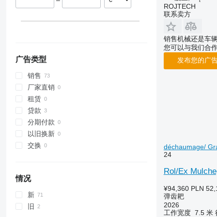
–
ROJTECH
联系卖方
销售机械还是车
您可以与我们合
广告类型
发布您的广
销售
厂家直销
租赁
贷款
分期付款
以旧换新
交换
déchaumage/ Gr
24
Rol/Ex Mulche
情况
¥94,360
PLN 52,
新
弹齿耙
2026
旧
工作宽度
7.5 米