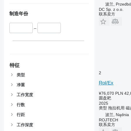
波兰, Przedbór
DC Sp. z o.o.
制造年份
联系卖方
–
特征
2
类型
Rol/Ex
净重
¥76,070
PLN 42,
工作宽度
圆盘耙
2025
行数
类型
拖拉机用
磁
波兰, Nądnia
行距
ROJTECH
联系卖方
工作深度