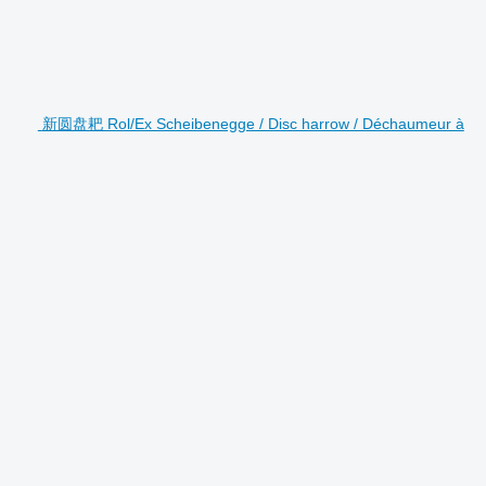
新圆盘耙 Rol/Ex Scheibenegge / Disc harrow / Déchaumeur à