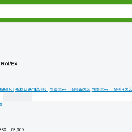
Rol/Ex
到低排列
价格从低到高排列
制造年份 - 顶部新内容
制造年份 - 顶部旧内
860
≈ €5,309