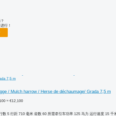
辆？
作进行！
告
ada 7,5 m
gge / Mulch harrow / Herse de déchaumage/ Grada 7,5 m
100
≈ €12,100
行数
5
行距
710 毫米
齿数
60
所需牵引车功率
125 马力
运行速度
15 千