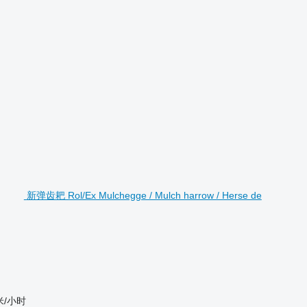
新弹齿耙 Rol/Ex Mulchegge / Mulch harrow / Herse de
米/小时