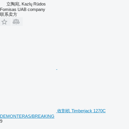
立陶宛, Kazlų Rūdos
Fomisas UAB company
联系卖方
收割机 Timberjack 1270C
DEMONTERAS/BREAKING
9