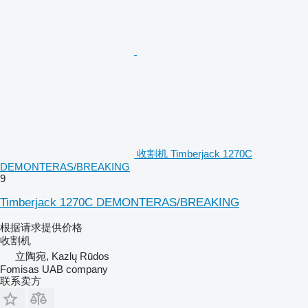
收割机 Timberjack 1270C
DEMONTERAS/BREAKING
9
Timberjack 1270C DEMONTERAS/BREAKING
根据请求提供价格
收割机
立陶宛, Kazlų Rūdos
Fomisas UAB company
联系卖方