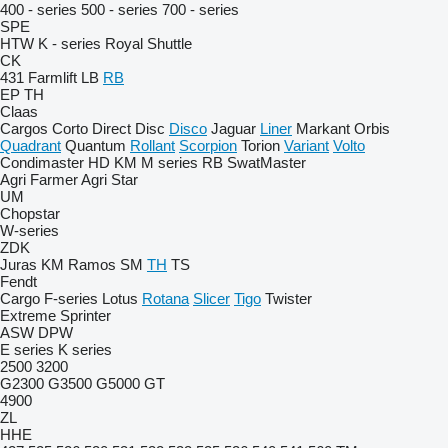
400 - series
500 - series
700 - series
SPE
HTW
K - series
Royal
Shuttle
CK
431
Farmlift
LB
RB
EP
TH
Claas
Cargos
Corto
Direct Disc
Disco
Jaguar
Liner
Markant
Orbis
Quadrant
Quantum
Rollant
Scorpion
Torion
Variant
Volto
Condimaster
HD
KM
M series
RB
SwatMaster
Agri Farmer
Agri Star
UM
Chopstar
W-series
ZDK
Juras
KM
Ramos
SM
TH
TS
Fendt
Cargo
F-series
Lotus
Rotana
Slicer
Tigo
Twister
Extreme
Sprinter
ASW
DPW
E series
K series
2500
3200
G2300
G3500
G5000
GT
4900
ZL
HHE