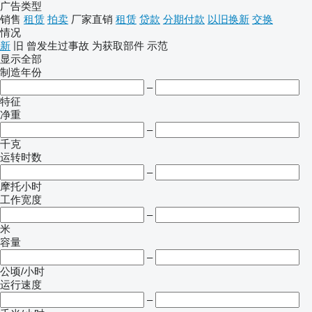
广告类型
销售
租赁
拍卖
厂家直销
租赁
贷款
分期付款
以旧换新
交换
情况
新
旧
曾发生过事故
为获取部件
示范
显示全部
制造年份
–
特征
净重
–
千克
运转时数
–
摩托小时
工作宽度
–
米
容量
–
公顷/小时
运行速度
–