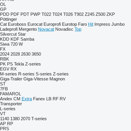
OL
GP
PDD
PDF
PDT
PWP
T022
T024
T026
T902
Z245
Z500
ZKP
Pöttinger
Cat
Euroboss
Eurocat
Europrofi
Eurotop
Faro
Hit
Impress
Jumbo
Ladeprofi
Mergento
Novacat
Novadisc
Top
Silvercut
Star
KDD
KDF
Samba
Siwa 720 W
FX
2024
2028
2630
3650
RBK
PK
PS
Tekla
Z-series
EGV
RX
M-series
R-series
S-series
Z-series
Giga-Trailer
Giga-Vitesse
Magnon
ST
7FB
FAMAROL
Andex
CM
Extra
Fanex
LB
RF
RV
Transporter
L-series
VT
1140
1380
2070
T-series
AP
RP
PRS