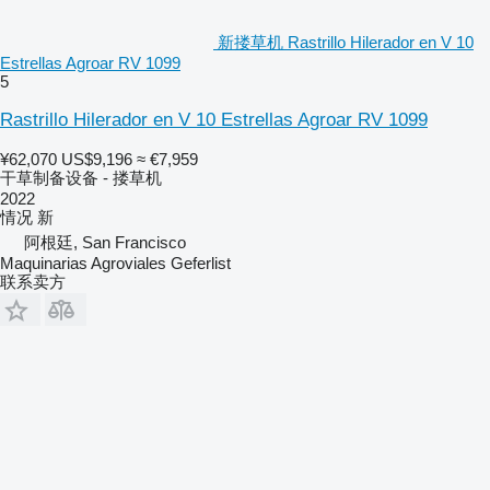
新搂草机 Rastrillo Hilerador en V 10
Estrellas Agroar RV 1099
5
Rastrillo Hilerador en V 10 Estrellas Agroar RV 1099
¥62,070
US$9,196
≈ €7,959
干草制备设备 - 搂草机
2022
情况
新
阿根廷, San Francisco
Maquinarias Agroviales Geferlist
联系卖方