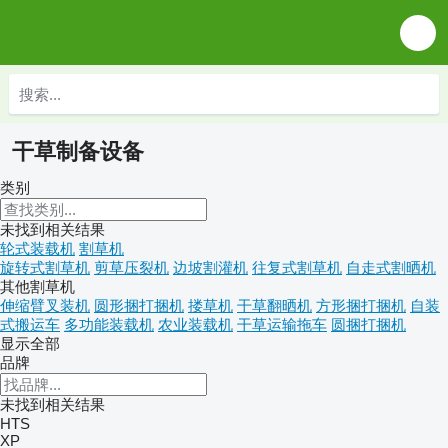
干草制备设备
类别
未找到相关结果
轮式装载机
割草机
旋转式割草机
剪草压裂机
边坡割灌机
往复式割草机
自走式割晒机
其他割草机
伸缩臂叉装机
圆形捆打捆机
搂草机
干草翻晒机
方形捆打捆机
自装
式搬运车
多功能装载机
农业装载机
干草运输拖车
圆捆打捆机
显示全部
品牌
未找到相关结果
HTS
XP