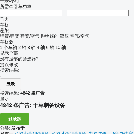
千米/小时
所需牵引车功率
–
马力
车桥
悬架
弹簧/弹簧
弹簧/空气
抛物线的
液压
空气/空气
车桥数
1 个车轴
2 轴
3 轴
4 轴
6 轴
10 轴
显示全部
没有足够的筛选器?
提议修改
搜索结果:
-
显示
搜索结果:
4842 条广告
显示
4842 条广告:
干草制备设备
过滤器
分类
:
发布于
发布于
价格由高到低排列
价格从低到高排列
制造年份 - 顶部新内容