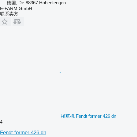
德国, De-88367 Hohentengen
E-FARM GmbH
联系卖方
搂草机 Fendt former 426 dn
4
Fendt former 426 dn