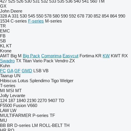
427
525
526
530
531
532
533
535
536
540
541
560
TM
GX
John Deere
328 A
331
530
545
550
578
580
590
592
678
730
852
854
864
990
1534
C-series
F-series
M-series
TR
EMC
FB
SB
KL
KT
Krone
AMT
Big M
Big Pack
Comprima
Easycut
Fortima
KR
KW
KWT
RX
Swadro
TX
Titan
Vario Pack
Vendro
ZX
Kuhn
FC
GA
GF
GMD
LSB
VB
Taarup
UN
Hibiscus
Lotus
Splendimo
Tigo
Welger
T-series
MI
MSI
MT
Jolly
Levante
124
187
1840
2190
2270
9407
TD
F5500
Fusion
V660
LAW
LW
MULTIFARMER
P-series
TF
MU
BB
BR
D-series
LM
ROLL-BELT
TH
HR
RO