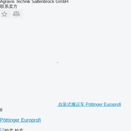
Agravis Technik Saltenbrock GmbH
联系卖方
自装式搬运车 Pöttinger Europrofi
8
Pöttinger Europrofi
拍卖