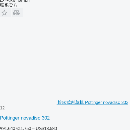
E-FARM GmbH
联系卖方
旋转式割草机 Pöttinger novadisc 302
12
Pöttinger novadisc 302
¥91,640
€11,750
≈ US$13,580