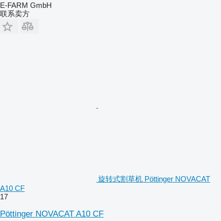
E-FARM GmbH
联系卖方
旋转式割草机 Pöttinger NOVACAT
A10 CF
17
Pöttinger NOVACAT A10 CF