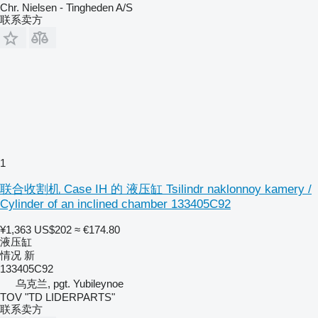
Chr. Nielsen - Tingheden A/S
联系卖方
1
联合收割机 Case IH 的 液压缸 Tsilindr naklonnoy kamery /
Cylinder of an inclined chamber 133405C92
¥1,363
US$202
≈ €174.80
液压缸
情况
新
133405C92
乌克兰, pgt. Yubileynoe
TOV "TD LIDERPARTS"
联系卖方