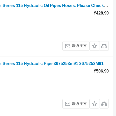
轮式拖拉机 的 液压硬管 Landini Mythos Series 115 Hydraulic Oil Pipes Hoses. Please Check The Ph LAGC125N12 205
¥428.90
联系卖方
ies 115 Hydraulic Pipe 3675253m91 3675253M91
¥506.90
联系卖方