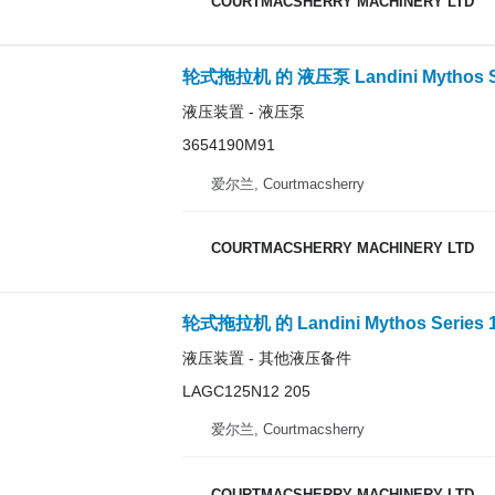
COURTMACSHERRY MACHINERY LTD
液压装置 - 液压泵
3654190M91
爱尔兰, Courtmacsherry
COURTMACSHERRY MACHINERY LTD
轮式拖拉机 的 Landini Mythos Series 11
液压装置 - 其他液压备件
LAGC125N12 205
爱尔兰, Courtmacsherry
COURTMACSHERRY MACHINERY LTD