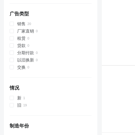
5080
5090
广告类型
5620
销售
5720
厂家直销
5820
租赁
6100
贷款
6105
分期付款
6110 M
以旧换新
6110 R
交换
6115
6120
6125 M
情况
6130
新
6135
旧
6140
6145
6155
制造年份
6175