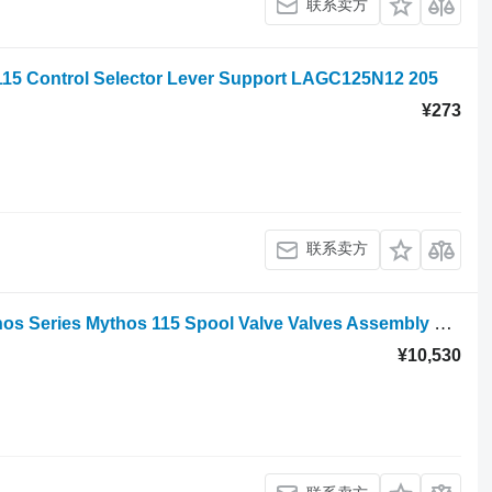
联系卖方
5 Control Selector Lever Support LAGC125N12 205
¥273
联系卖方
轮式拖拉机 的 液压分配器 Landini Mythos Series Mythos 115 Spool Valve Valves Assembly 1437-070818-173601029
¥10,530