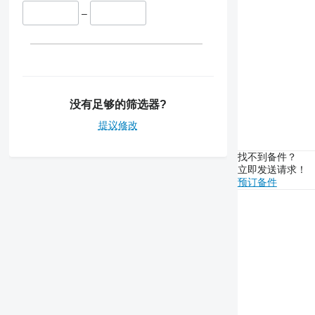
6195 M
–
6200
6210
6215
6220
6230
6300
没有足够的筛选器?
6310
提议修改
6320
6400
找不到备件？
立即发送请求！
6410
预订备件
6506
6520
6600
6610
6620
6630
6800
6820