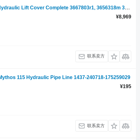
轮式拖拉机 的 Landini Vision 90, 105 Hydraulic Lift Cover Complete 3667803r1, 3656318m 3667803R1
¥8,969
联系卖方
hos 115 Hydraulic Pipe Line 1437-240718-175259029
¥195
联系卖方