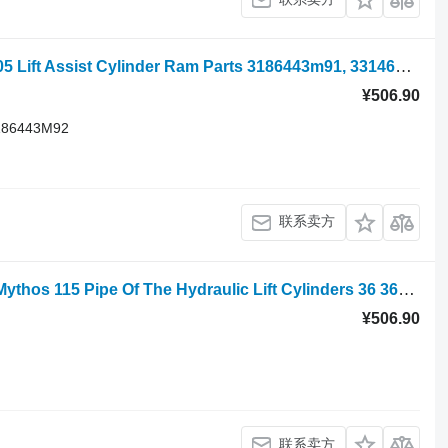
轮式拖拉机 的 液压缸 Landini Vision 105 Lift Assist Cylinder Ram Parts 3186443m91, 3314679m1 3186443M91
¥506.90
186443M92
联系卖方
轮式拖拉机 的 Landini Mythos Series Mythos 115 Pipe Of The Hydraulic Lift Cylinders 36 3657763M91
¥506.90
联系卖方