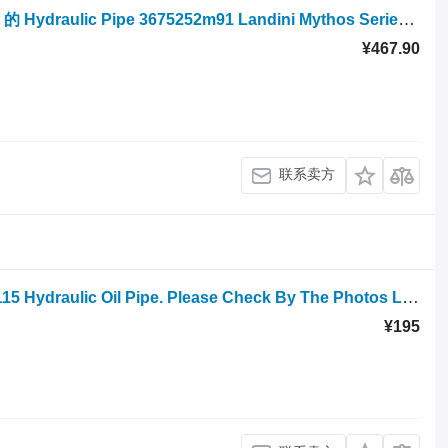
轮式拖拉机 Landini Mythos Series 115 的 Hydraulic Pipe 3675252m91 Landini Mythos Series 115 Hydraulic Pipe 3675252m91 3675252M91
¥467.90
联系卖方
轮式拖拉机 的 Landini Mythos Series 115 Hydraulic Oil Pipe. Please Check By The Photos LAGC125N12 205
¥195