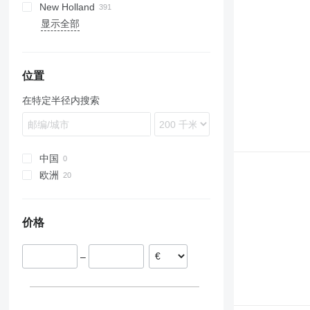
New Holland
5120
Lexion
4000
8R
135
MC
显示全部
5130
Xerion
4110
410
290
X-series
E-series
Ergos
Dorado
N-series
BM
NLX 1024
5140
4600
1120
575
XTX
G-series
Silver
S-series
5150
4610
1630
590
L-series
T-series
CVX
5000
1640
690
M-series
位置
MX
5600
1950
3060
T-series
在特定半径内搜索
MXM
5610
2030
4255
TG
MXU
6600
2130
5612
TL
Maxxum
6610
2140
6180
TM
Optum
6640
2650
6260
TN
中国
Puma
7610
2850
6465
TS
欧洲
7700
3040
7719
W-series
爱尔兰
7710
3050
8480
希腊
价格
8210
3130
8340
3140
E-series
3340
–
F-series
3350
TW
3640
4040