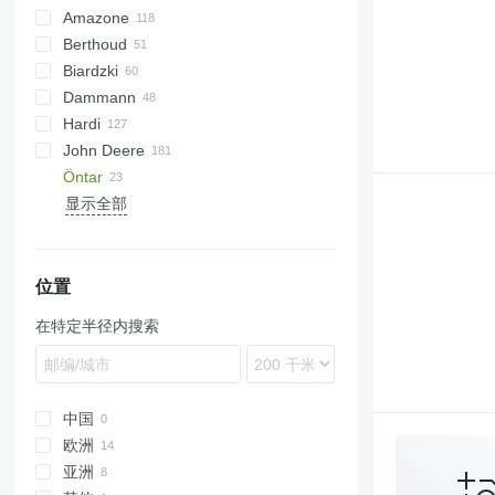
Amazone
Condor
Mamut 6000
Berthoud
GN
Pantera
F40
2700
Primus
Biardzki
ZA
UF
ALBA
Dammann
UG
BOXER
P329
2000
Pelikan
OLYMPIA
4430
RoGator
Xerion
Hardi
UX
ELYTE
2500
Patriot
Spra Coupe
ANP
5000
Cyklon
Actor
ARA
METEOR
Rogator
G-series
T series
GF
STS
John Deere
MACK
3000
DT
Shogun
Mentor
KS
Alpha
IN
Terra
Leeb
Air Ride
Iromat
Eurolux
Advance
Öntar
MAJOR
Stentor
VT
Commander
Eurotrain
Uniport
410
Goliat
Altis
iXter
Albatros
3WPZ
M-series
MAF
3200
Nitro
Guardian
GX
14 GV 25
Laser
VT
Proton
显示全部
RACER
Vector
LX
724
Primus
Maxis
RAPTOR
Master
732i
Sirius
TX
TENOR
Mega
740i
Vega
Tecnis
TRACKER
NK
840i
位置
VANTAGE
Navigator
4040
在特定半径内搜索
Ranger
4720
TZ
4730
4830
4930
中国
4940
欧洲
5430i
亚洲
意大利