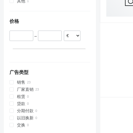
M-series
其他
英国
土耳其
法国
哈萨克斯坦
澳大利亚
西班牙
日本
价格
韩国
乌兹别克斯坦
–
印度
广告类型
销售
厂家直销
租赁
贷款
分期付款
以旧换新
交换