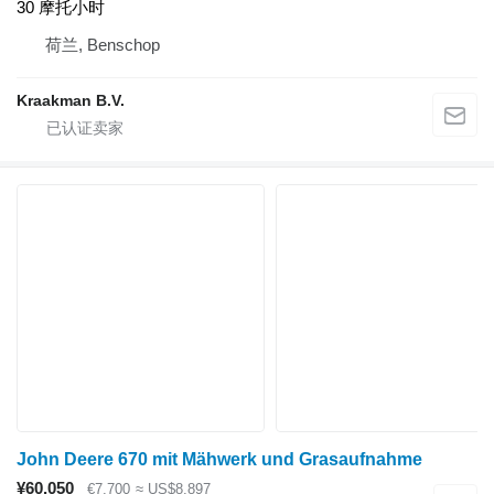
30 摩托小时
荷兰, Benschop
Kraakman B.V.
John Deere 670 mit Mähwerk und Grasaufnahme
¥60,050
€7,700
≈ US$8,897