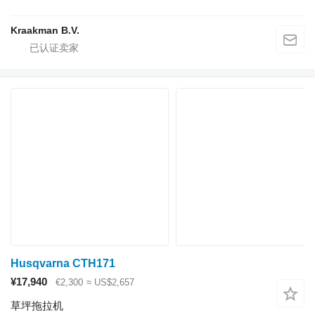
Kraakman B.V.
Husqvarna CTH171
¥17,940
€2,300
≈ US$2,657
草坪拖拉机