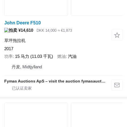
John Deere F510
¥14,610
DKK 14,000
≈ €1,873
草坪拖拉机
2017
功率
15 马力 (11.03 千瓦)
燃油
汽油
丹麦, Midtjylland
Fymas Auctions ApS – visit the auction fymasauctions.dk