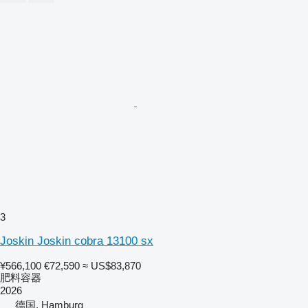
3
Joskin Joskin cobra 13100 sx
¥566,100
€72,590
≈ US$83,870
肥料容器
2026
德国, Hamburg