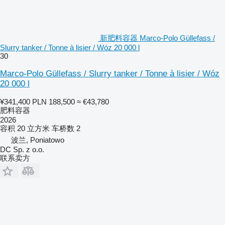
新肥料容器 Marco-Polo Güllefass /
Slurry tanker / Tonne à lisier / Wóz 20 000 l
30
Marco-Polo Güllefass / Slurry tanker / Tonne à lisier / Wóz
20 000 l
¥341,400
PLN 188,500
≈ €43,780
肥料容器
2026
容积
20 立方米
车桥数
2
波兰, Poniatowo
DC Sp. z o.o.
联系卖方