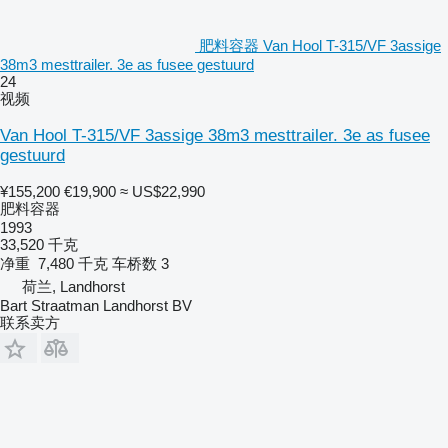
肥料容器 Van Hool T-315/VF 3assige
38m3 mesttrailer. 3e as fusee gestuurd
24
视频
Van Hool T-315/VF 3assige 38m3 mesttrailer. 3e as fusee
gestuurd
¥155,200
€19,900
≈ US$22,990
肥料容器
1993
33,520 千克
净重
7,480 千克
车桥数
3
荷兰, Landhorst
Bart Straatman Landhorst BV
联系卖方