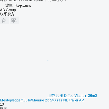
波兰, Rzędziany
AB Group
联系卖方
肥料容器 D-Tec Vlastuin 36m3
Mestoplegger/Gulle/Manure 2x Stuuras NL Trailer AP
19
视频