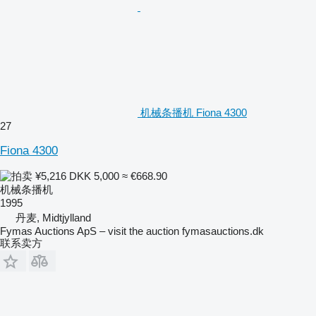
机械条播机 Fiona 4300
27
Fiona 4300
¥5,216
DKK 5,000
≈ €668.90
机械条播机
1995
丹麦, Midtjylland
Fymas Auctions ApS – visit the auction fymasauctions.dk
联系卖方