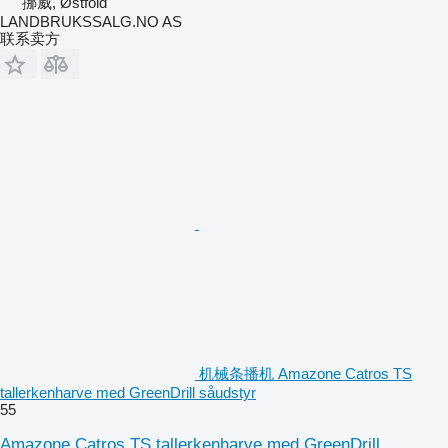
挪威, Østfold
LANDBRUKSSALG.NO AS
联系卖方
机械条播机 Amazone Catros TS
tallerkenharve med GreenDrill såudstyr
55
Amazone Catros TS tallerkenharve med GreenDrill