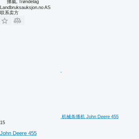
挪威, Trøndelag
Landbruksauksjon.no AS
联系卖方
机械条播机 John Deere 455
15
John Deere 455