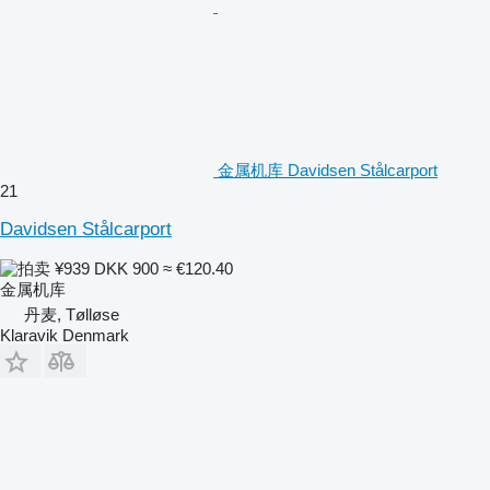
金属机库 Davidsen Stålcarport
21
Davidsen Stålcarport
¥939
DKK 900
≈ €120.40
金属机库
丹麦, Tølløse
Klaravik Denmark