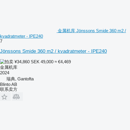
金属机库 Jönssons Smide 360 m2 /
kvadratmeter - IPE240
7
Jönssons Smide 360 m2 / kvadratmeter - IPE240
¥34,860
SEK 49,000
≈ €4,469
金属机库
2024
瑞典, Gantofta
Blinto AB
联系卖方