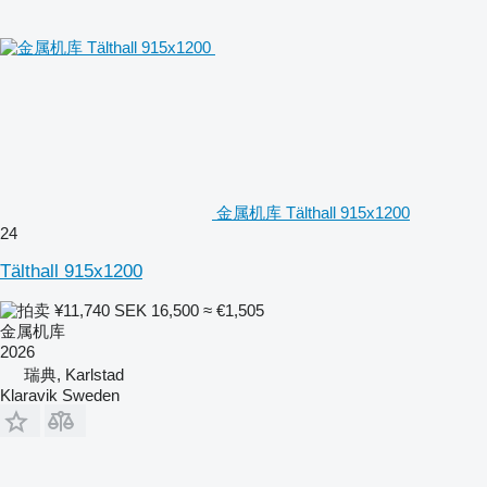
金属机库 Tälthall 915x1200
24
Tälthall 915x1200
¥11,740
SEK 16,500
≈ €1,505
金属机库
2026
瑞典, Karlstad
Klaravik Sweden