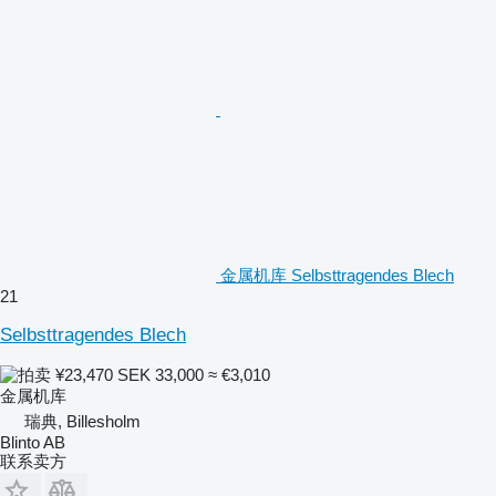
金属机库 Selbsttragendes Blech
21
Selbsttragendes Blech
¥23,470
SEK 33,000
≈ €3,010
金属机库
瑞典, Billesholm
Blinto AB
联系卖方