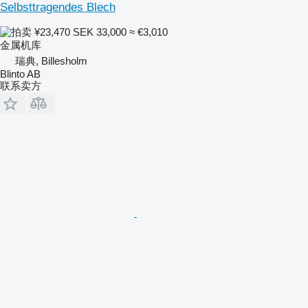
Selbsttragendes Blech
¥23,470
SEK 33,000
≈ €3,010
金属机库
瑞典, Billesholm
Blinto AB
联系卖方