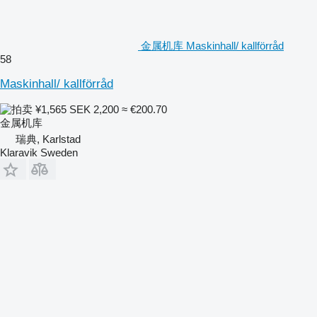
金属机库 Maskinhall/ kallförråd
58
Maskinhall/ kallförråd
¥1,565
SEK 2,200
≈ €200.70
金属机库
瑞典, Karlstad
Klaravik Sweden