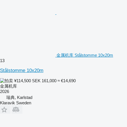
金属机库 Stålstomme 10x20m
13
Stålstomme 10x20m
¥114,500
SEK 161,000
≈ €14,690
金属机库
2026
瑞典, Karlstad
Klaravik Sweden