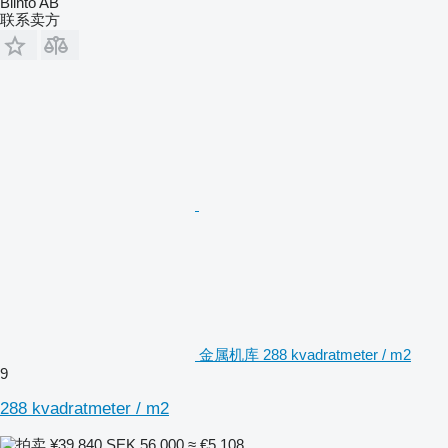
Blinto AB
联系卖方
金属机库 288 kvadratmeter / m2
9
288 kvadratmeter / m2
¥39,840
SEK 56,000
≈ €5,108