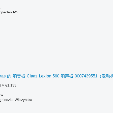
t
ingheden A/S
s 的 消音器 Claas Lexion 560 消声器 0007439551（发
9
≈ €1,133
ca
gnieszka Wilczyńska