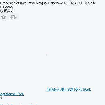
Przedsiębiorstwo Produkcyjno-Handlowe ROLMAPOL Marcin
Dziekan
联系卖方
新拖拉机甩刀式割草机 Stark
Agrotekas Profi
4