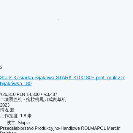
3
Stark Kosiarka Bijakowa STARK KDX180+ profi mulczer
bijakówka 180
¥26,810
PLN 14,800
≈ €3,437
土壤覆盖机 - 拖拉机甩刀式割草机
2023
情况
新
工作宽度
1.8 米
波兰, Słupia
Przedsiębiorstwo Produkcyjno-Handlowe ROLMAPOL Marcin