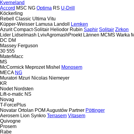
Kverneland
Accord
MSC
NG
Optima
RS
U-Drill
Köckerling
Rebell Classic
Ultima
Vitu
Küpper-Weisser
Lamusa
Landoll
Lemken
Azurit
Compact-Solitair
Heliodor
Rubin
Saphir
Solitair
Zirkon
Lider
Lidselmash
LvivAgromashProekt
Lännen
MCMS Warka
M
DC
DM
Massey Ferguson
30
555
MaterMacc
MS
McCormick
Meprozet
Mishel
Monosem
MECA
NG
Muratori
Mzuri
Nicolas
Niemeyer
KR
Nodet
Nordsten
Lift-o-matic
NS
Novag
T-ForcePlus
Novatar
Ortolan
POM Augustów
Partner
Pöttinger
Aerosem
Lion
Synkro
Terrasem
Vitasem
Quivogne
Prosem
Rabe