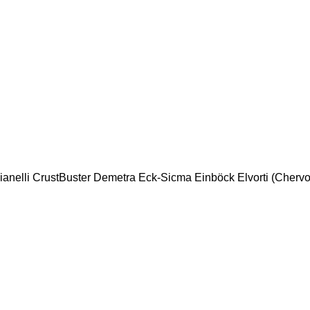
ianelli
CrustBuster
Demetra
Eck-Sicma
Einböck
Elvorti (Cherv