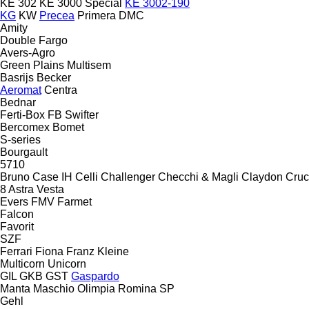
KE 302
KE 3000 Special
KE 3002-190
KG
KW
Precea
Primera DMC
Amity
Double
Fargo
Avers-Agro
Green Plains
Multisem
Basrijs
Becker
Aeromat
Centra
Bednar
Ferti-Box FB
Swifter
Bercomex
Bomet
S-series
Bourgault
5710
Bruno
Case IH
Celli
Challenger
Checchi & Magli
Claydon
Cruc
8
Astra
Vesta
Evers
FMV
Farmet
Falcon
Favorit
SZF
Ferrari
Fiona
Franz Kleine
Multicorn
Unicorn
GIL
GKB
GST
Gaspardo
Manta
Maschio
Olimpia
Romina
SP
Gehl