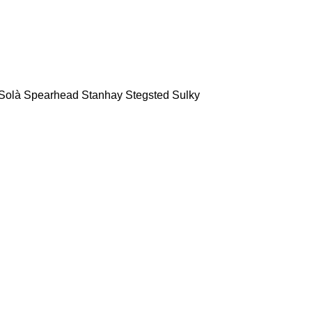
Solà
Spearhead
Stanhay
Stegsted
Sulky