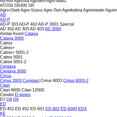
Ad-Rol
Agricola
Agrisem
Agro-Masz
ATO30
SN300
SR
Agro-Osek
Agro-Soyuz
Agro-Tom
Agrokalina
Agromaster
Aguirr
AD
AD-P
AD-P 303
AD-P 402
AD-P 3001 Special
AD 302
AD 303
AD 403
AD 3000
Airstar
Avant
Cataya
Cataya 3000
Catros
Catros+
Catros+ 5001-2
Catros 5001
Catros 5001-2
Centaya
Centaya 3000
Cirrus
Cirrus 3003 Compact
Cirrus 4003
Cirrus 6003-2
Citan
Citan 9000
Citan 12000
Condor
D-series
D7
D8
D9
ED
ED 451
ED 452
ED 601
ED 602
ED 6000
EDX
KE