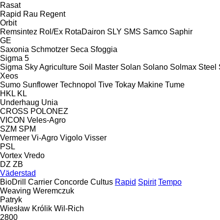
Rasat
Rapid
Rau
Regent
Orbit
Remsintez
Rol/Ex
RotaDairon
SLY
SMS
Samco
Saphir
GE
Saxonia
Schmotzer
Seca
Sfoggia
Sigma 5
Sigma
Sky Agriculture
Soil Master
Solan
Solano
Solmax Steel
Xeos
Sumo
Sunflower
Technopol
Tive
Tokay Makine
Tume
HKL
KL
Underhaug
Unia
CROSS
POLONEZ
VICON
Veles-Agro
SZM
SPM
Vermeer
Vi-Agro
Vigolo
Visser
PSL
Vortex
Vredo
DZ
ZB
Väderstad
BioDrill
Carrier
Concorde
Cultus
Rapid
Spirit
Tempo
Weaving
Weremczuk
Patryk
Wiesław Królik
Wil-Rich
2800