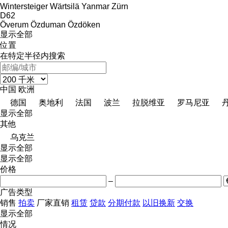
Wintersteiger
Wärtsilä
Yanmar
Zürn
D62
Överum
Özduman
Özdöken
显示全部
位置
在特定半径内搜索
中国
欧洲
德国
奥地利
法国
波兰
拉脱维亚
罗马尼亚
显示全部
其他
乌克兰
显示全部
显示全部
价格
–
广告类型
销售
拍卖
厂家直销
租赁
贷款
分期付款
以旧换新
交换
显示全部
情况