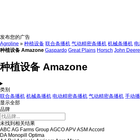
发布您的广告
Agroline
»
种植设备
联合条播机
气动精密条播机
机械条播机
电
种植设备 Amazone
Gaspardo
Great Plains
Horsch
John Deere
种植设备 Amazone
类别
联合条播机
机械条播机
电动精密条播机
气动精密条播机
手动播
显示全部
品牌
未找到相关结果
ABC
AG Farms Group
AGCO
APV
ASM
Accord
DA
Monopill
Optima