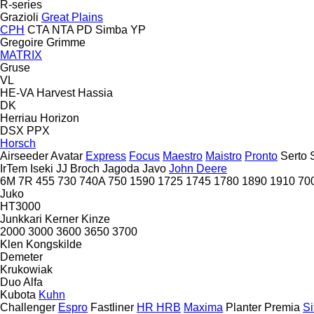
R-series
Grazioli
Great Plains
CPH
CTA
NTA
PD
Simba
YP
Gregoire
Grimme
MATRIX
Gruse
VL
HE-VA
Harvest
Hassia
DK
Herriau
Horizon
DSX
PPX
Horsch
Airseeder
Avatar
Express
Focus
Maestro
Maistro
Pronto
Serto
IrTem
Iseki
JJ Broch
Jagoda
Javo
John Deere
6M
7R
455
730
740A
750
1590
1725
1745
1780
1890
1910
70
Juko
HT3000
Junkkari
Kerner
Kinze
2000
3000
3600
3650
3700
Klen
Kongskilde
Demeter
Krukowiak
Duo Alfa
Kubota
Kuhn
Challenger
Espro
Fastliner
HR
HRB
Maxima
Planter
Premia
Si