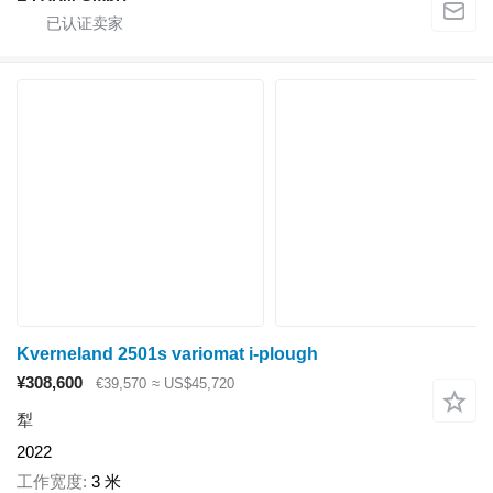
Kverneland 2501s variomat i-plough
¥308,600
€39,570
≈ US$45,720
犁
2022
工作宽度
3 米