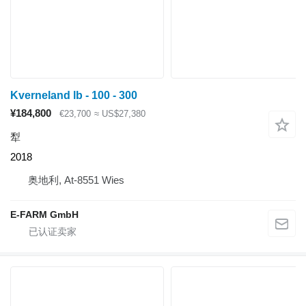
Kverneland lb - 100 - 300
¥184,800
€23,700
≈ US$27,380
犁
2018
奥地利, At-8551 Wies
E-FARM GmbH