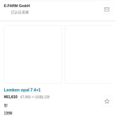
E-FARM GmbH
Lemken opal 7 4+1
¥61,610
€7,900
≈ US$9,128
犁
1998