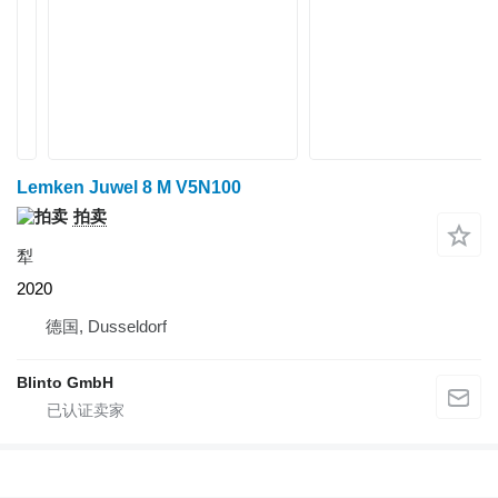
Lemken Juwel 8 M V5N100
拍卖
犁
2020
德国, Dusseldorf
Blinto GmbH