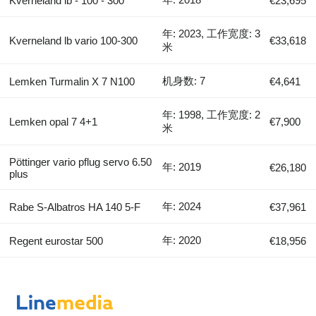
Kverneland lb - 100 - 300
€23,695
年: 2023, 工作宽度: 3
Kverneland lb vario 100-300
€33,618
米
机身数: 7
Lemken Turmalin X 7 N100
€4,641
年: 1998, 工作宽度: 2
Lemken opal 7 4+1
€7,900
米
Pöttinger vario pflug servo 6.50
年: 2019
€26,180
plus
年: 2024
Rabe S-Albatros HA 140 5-F
€37,961
年: 2020
Regent eurostar 500
€18,956