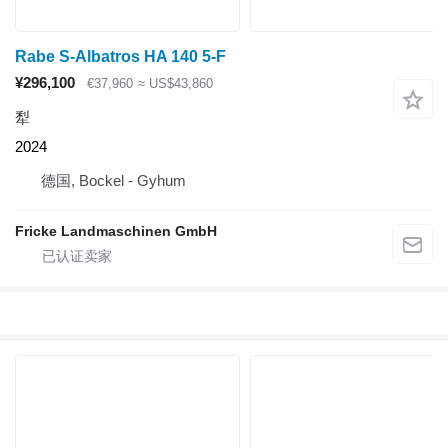
Rabe S-Albatros HA 140 5-F
¥296,100
€37,960
≈ US$43,860
犁
2024
德国, Bockel - Gyhum
Fricke Landmaschinen GmbH