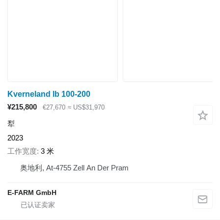
Kverneland lb 100-200
¥215,800
€27,670
≈ US$31,970
犁
2023
工作宽度
3 米
奥地利, At-4755 Zell An Der Pram
E-FARM GmbH