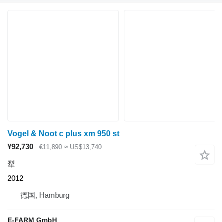
Vogel & Noot c plus xm 950 st
¥92,730
€11,890
≈ US$13,740
犁
2012
德国, Hamburg
E-FARM GmbH