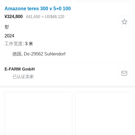
Amazone teres 300 v 5+0 100
¥324,800
€41,650
≈ US$48,120
犁
2024
工作宽度
3 米
德国, De-29562 Suhlendorf
E-FARM GmbH