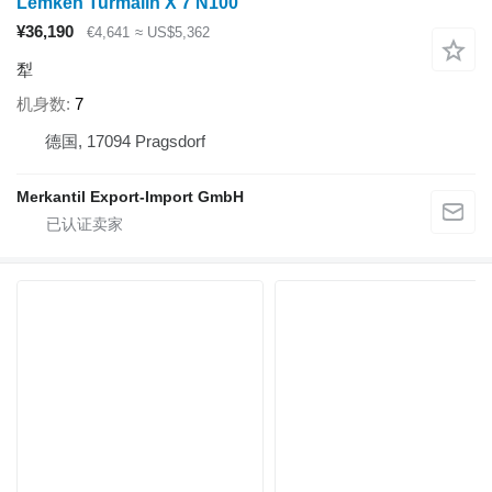
Lemken Turmalin X 7 N100
¥36,190
€4,641
≈ US$5,362
犁
机身数
7
德国, 17094 Pragsdorf
Merkantil Export-Import GmbH