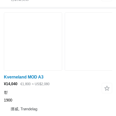
Kverneland MOD A3
¥14,040
€1,800
≈ US$2,080
犁
1900
挪威, Trøndelag