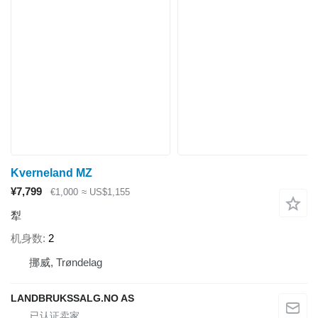
Kverneland MZ
¥7,799
€1,000
≈ US$1,155
犁
机身数
2
挪威, Trøndelag
LANDBRUKSSALG.NO AS