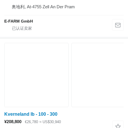
奥地利, At-4755 Zell An Der Pram
E-FARM GmbH
Kverneland lb - 100 - 300
¥208,800
€26,780
≈ US$30,940