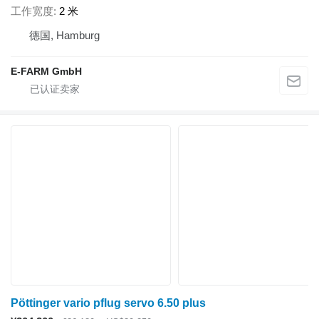
工作宽度
2 米
德国, Hamburg
E-FARM GmbH
Pöttinger vario pflug servo 6.50 plus