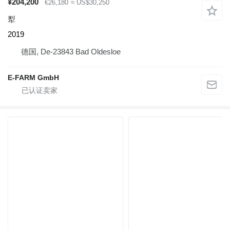
¥204,200
€26,180
≈ US$30,250
犁
2019
德国, De-23843 Bad Oldesloe
E-FARM GmbH