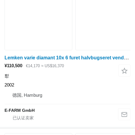
Lemken varie diamant 10x 6 furet halvbugseret vendeplov
¥110,500
€14,170
≈ US$16,370
犁
2002
德国, Hamburg
E-FARM GmbH