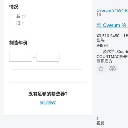
情况
Overum 94594 Rh
10
新
旧
犁 Överum 的 犁
¥3,510
€450
≈ U
犁头
制造年份
94594
爱尔兰, Courtm
COURTMACSHER
–
联系卖方
没有足够的筛选器?
提议修改
1
视频