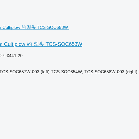
 Cultiplow 的 犁头 TCS-SOC653W
0
≈ €441.20
CS-SOC657W-003 (left) TCS-SOC654W; TCS-SOC658W-003 (right)