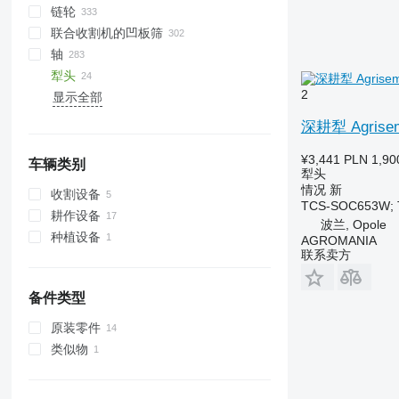
链轮
联合收割机的凹板筛
轴
犁头
2
显示全部
深耕犁 Agrisem
¥3,441
PLN 1,90
车辆类别
犁头
情况
新
收割设备
TCS-SOC653W; T
耕作设备
甜菜收割机
波兰, Opole
种植设备
耙
AGROMANIA
联系卖方
深耕犁
中耕机
备件类型
犁
原装零件
类似物