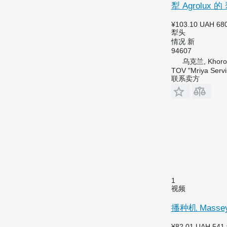
犁 Agrolux 的
¥103.10
UAH 68
犁头
情况
新
94607
乌克兰, Khoros
TOV "Mriya Servi
联系卖方
1
视频
播种机 Massey 
¥82.01
UAH 541