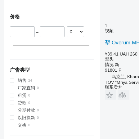
波兰
乌克兰
德国
价格
1
视频
–
犁 Överum MF
¥39.41
UAH 260
犁头
情况
新
广告类型
91801 F
乌克兰, Khoros
销售
TOV "Mriya Servi
联系卖方
厂家直销
租赁
贷款
分期付款
以旧换新
交换