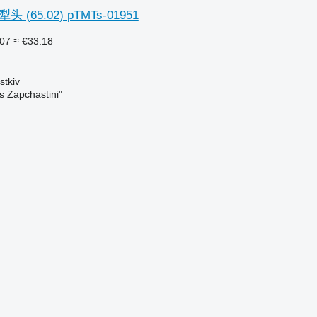
犁头 (65.02) pTMTs-01951
07
≈ €33.18
tkiv
s Zapchastini"