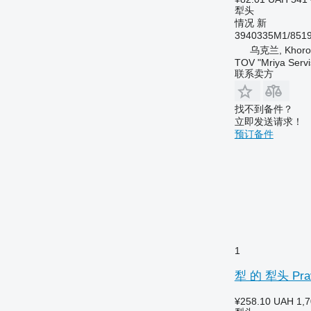
犁头
情况
新
3940335M1/851
乌克兰, Khoros
TOV "Mriya Servi
联系卖方
找不到备件？
立即发送请求！
预订备件
1
犁 的 犁头 Pravo
¥258.10
UAH 1,7