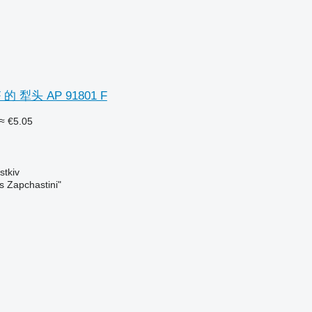
 的 犁头 AP 91801 F
≈ €5.05
tkiv
s Zapchastini"