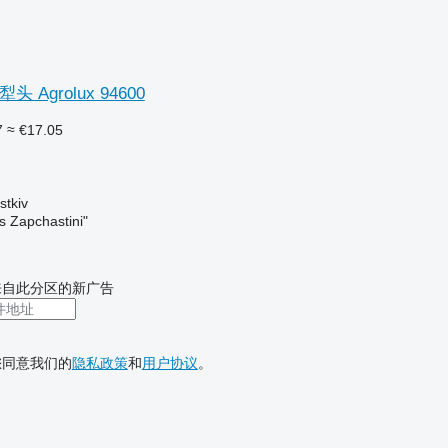
犁头 Agrolux 94600
7
≈ €17.05
tkiv
s Zapchastini"
来自此分区的新广告
您同意我们的
隐私政策
和
用户协议
。