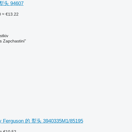
 犁头 94607
0
≈ €13.22
tkiv
s Zapchastini"
Ferguson 的 犁头 3940335M1/85195
≈ €10.52