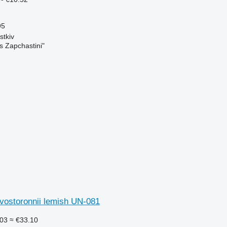
95
tkiv
s Zapchastini"
storonnii lemish UN-081
03
≈ €33.10