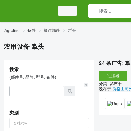
Agroline
备件
操作部件
犁头
农用设备 犁头
24 条广告:
犁
搜索
过滤器
(部件号, 品牌, 型号, 备件)
分类
:
发布于
发布于
价格由高
类别