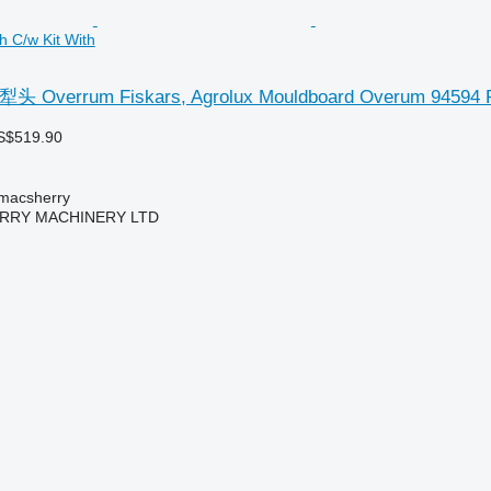
 C/w Kit With
头 Overrum Fiskars, Agrolux Mouldboard Overum 94594 R
S$519.90
acsherry
RY MACHINERY LTD