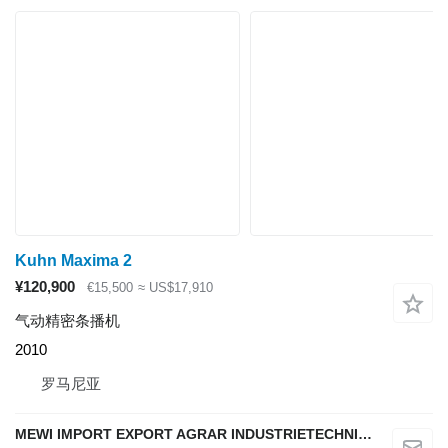
Kuhn Maxima 2
¥120,900
€15,500
≈ US$17,910
气动精密条播机
2010
罗马尼亚
MEWI IMPORT EXPORT AGRAR INDUSTRIETECHNIK SRL