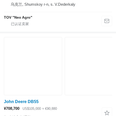
乌克兰, Shumskoy r-n, s. V.Dederkaly
TOV "Neo Agro"
John Deere DB55
¥708,700
US$105,000
≈ €90,880