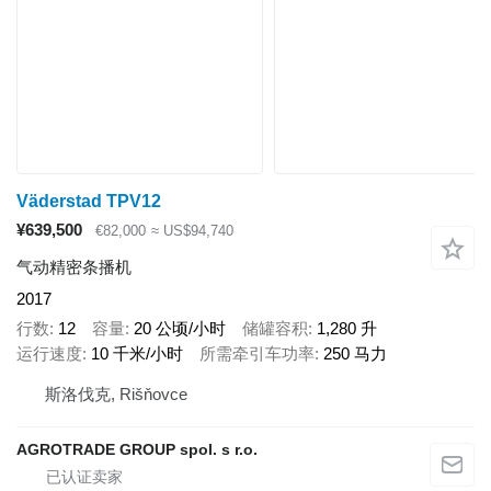
Väderstad TPV12
¥639,500
€82,000
≈ US$94,740
气动精密条播机
2017
行数
12
容量
20 公顷/小时
储罐容积
1,280 升
运行速度
10 千米/小时
所需牵引车功率
250 马力
斯洛伐克, Rišňovce
AGROTRADE GROUP spol. s r.o.