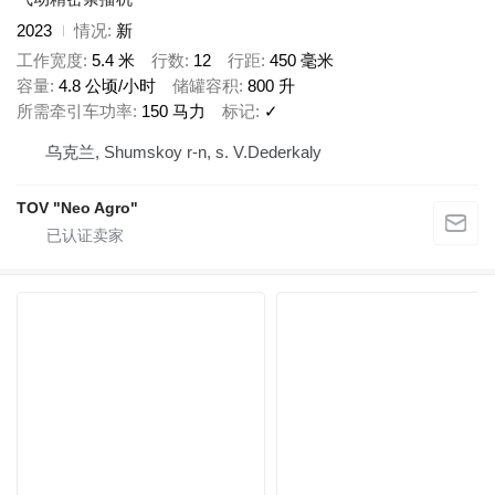
2023
情况
新
工作宽度
5.4 米
行数
12
行距
450 毫米
容量
4.8 公顷/小时
储罐容积
800 升
所需牵引车功率
150 马力
标记
✓
乌克兰, Shumskoy r-n, s. V.Dederkaly
TOV "Neo Agro"