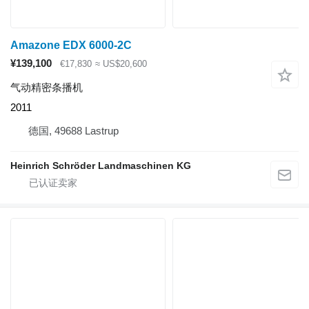
Amazone EDX 6000-2C
¥139,100
€17,830
≈ US$20,600
气动精密条播机
2011
德国, 49688 Lastrup
Heinrich Schröder Landmaschinen KG