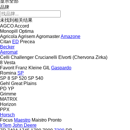
显示全部
品牌
未找到相关结果
AGCO
Accord
Monopill
Optima
Agricola
Agrisem
Agromaster
Amazone
Citan
ED
Precea
Becker
Aeromat
Celli
Challenger
Crucianelli
Elvorti (Chervona Zirka)
8
Vesta
Favorit
Franz Kleine
GIL
Gaspardo
Romina
SP
SP 8
SP 520
SP 540
Gehl
Great Plains
PD
YP
Grimme
MATRIX
Horizon
PPX
Horsch
Focus
Maestro
Maistro
Pronto
IrTem
John Deere