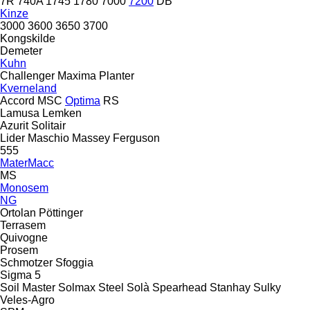
7R
740A
1745
1780
7000
7200
DB
Kinze
3000
3600
3650
3700
Kongskilde
Demeter
Kuhn
Challenger
Maxima
Planter
Kverneland
Accord
MSC
Optima
RS
Lamusa
Lemken
Azurit
Solitair
Lider
Maschio
Massey Ferguson
555
MaterMacc
MS
Monosem
NG
Ortolan
Pöttinger
Terrasem
Quivogne
Prosem
Schmotzer
Sfoggia
Sigma 5
Soil Master
Solmax Steel
Solà
Spearhead
Stanhay
Sulky
Veles-Agro