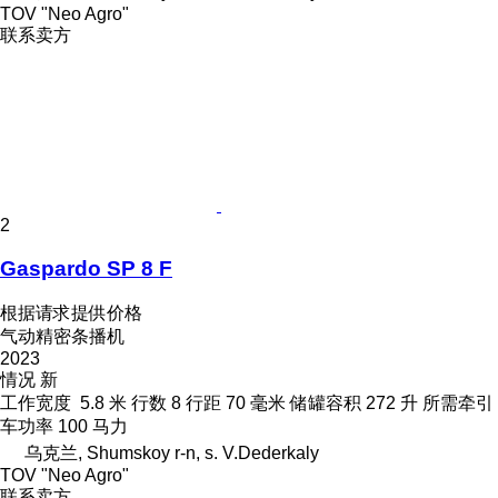
TOV "Neo Agro"
联系卖方
2
Gaspardo SP 8 F
根据请求提供价格
气动精密条播机
2023
情况
新
工作宽度
5.8 米
行数
8
行距
70 毫米
储罐容积
272 升
所需牵引
车功率
100 马力
乌克兰, Shumskoy r-n, s. V.Dederkaly
TOV "Neo Agro"
联系卖方