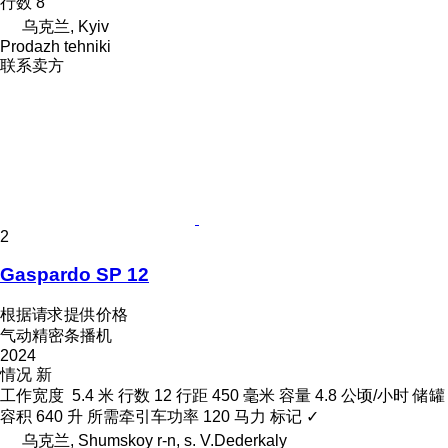
行数
8
乌克兰, Kyiv
Prodazh tehniki
联系卖方
2
Gaspardo SP 12
根据请求提供价格
气动精密条播机
2024
情况
新
工作宽度
5.4 米
行数
12
行距
450 毫米
容量
4.8 公顷/小时
储罐
容积
640 升
所需牵引车功率
120 马力
标记
✓
乌克兰, Shumskoy r-n, s. V.Dederkaly