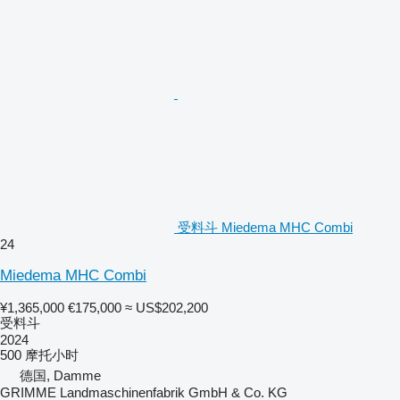
受料斗 Miedema MHC Combi
24
Miedema MHC Combi
¥1,365,000
€175,000
≈ US$202,200
受料斗
2024
500 摩托小时
德国, Damme
GRIMME Landmaschinenfabrik GmbH & Co. KG