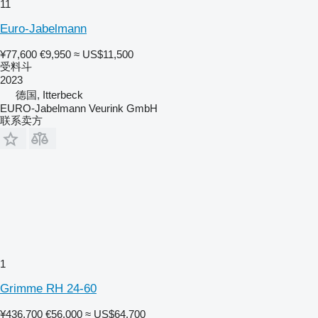
11
Euro-Jabelmann
¥77,600
€9,950
≈ US$11,500
受料斗
2023
德国, Itterbeck
EURO-Jabelmann Veurink GmbH
联系卖方
1
Grimme RH 24-60
¥436,700
€56,000
≈ US$64,700