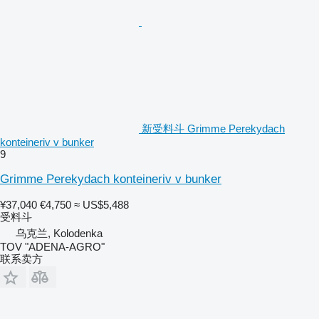
新受料斗 Grimme Perekydach
konteineriv v bunker
9
Grimme Perekydach konteineriv v bunker
¥37,040
€4,750
≈ US$5,488
受料斗
乌克兰, Kolodenka
TOV "ADENA-AGRO"
联系卖方