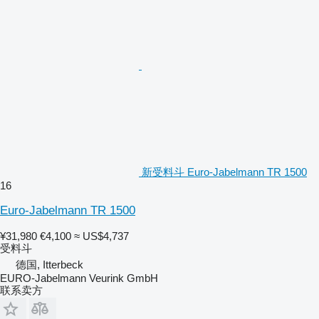
新受料斗 Euro-Jabelmann TR 1500
16
Euro-Jabelmann TR 1500
¥31,980
€4,100
≈ US$4,737
受料斗
德国, Itterbeck
EURO-Jabelmann Veurink GmbH
联系卖方