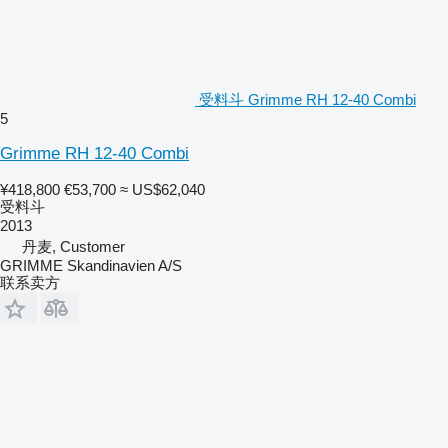
受料斗 Grimme RH 12-40 Combi
5
Grimme RH 12-40 Combi
¥418,800
€53,700
≈ US$62,040
受料斗
2013
丹麦, Customer
GRIMME Skandinavien A/S
联系卖方