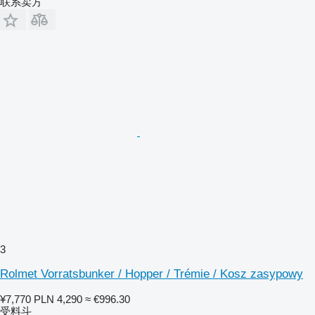
联系卖方
3
Rolmet Vorratsbunker / Hopper / Trémie / Kosz zasypowy
¥7,770
PLN 4,290
≈ €996.30
受料斗