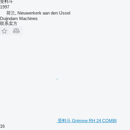
受料斗
1997
荷兰, Nieuwerkerk aan den IJssel
Duijndam Machines
联系卖方
受料斗 Grimme RH 24 COMBI
16