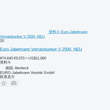
受料斗 Euro-Jabelmann
Vorratsbunker V 2500, NEU
20
Euro-Jabelmann Vorratsbunker V 2500, NEU
¥74,640
€9,570
≈ US$11,060
受料斗
德国, Itterbeck
EURO-Jabelmann Veurink GmbH
联系卖方