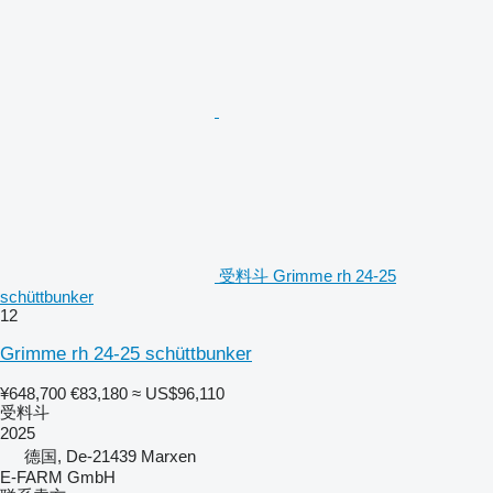
受料斗 Grimme rh 24-25
schüttbunker
12
Grimme rh 24-25 schüttbunker
¥648,700
€83,180
≈ US$96,110
受料斗
2025
德国, De-21439 Marxen
E-FARM GmbH