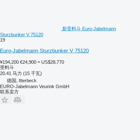
新受料斗 Euro-Jabelmann
Sturzbunker V 75120
19
Euro-Jabelmann Sturzbunker V 75120
¥194,200
€24,900
≈ US$28,770
受料斗
20.41 马力 (15 千瓦)
德国, Itterbeck
EURO-Jabelmann Veurink GmbH
联系卖方