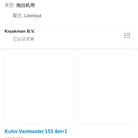
类型
拖拉机用
荷兰, Lieshout
Kraakman B.V.
Kuhn Varimaster 153 4et+1