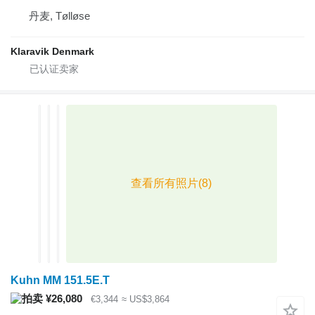
丹麦, Tølløse
Klaravik Denmark
Kuhn MM 151.5E.T
¥26,080
€3,344
≈ US$3,864