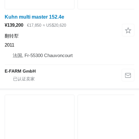
Kuhn multi master 152.4e
¥139,200
€17,850
≈ US$20,620
翻转犁
2011
法国, Fr-55300 Chauvoncourt
E-FARM GmbH