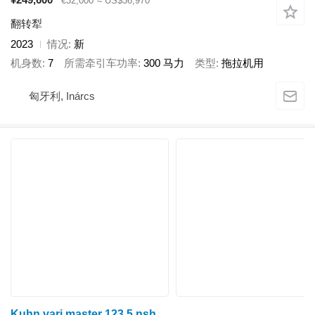
€32,000
≈ US$36,970
翻转犁
2023
情况
新
机身数
7
所需牵引车功率
300 马力
类型
拖拉机用
匈牙利, Inárcs
Kuhn vari master 123 5 nsh