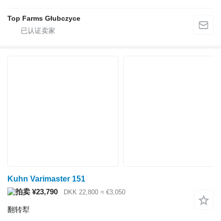
Top Farms Głubczyce
Kuhn Varimaster 151
¥23,790
DKK 22,800
≈ €3,050
翻转犁