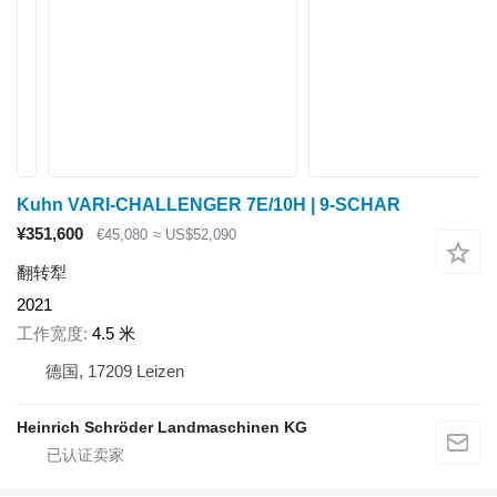
Kuhn VARI-CHALLENGER 7E/10H | 9-SCHAR
¥351,600
€45,080
≈ US$52,090
翻转犁
2021
工作宽度
4.5 米
德国, 17209 Leizen
Heinrich Schröder Landmaschinen KG