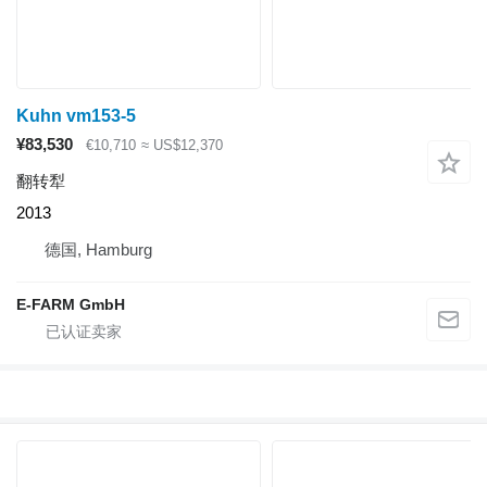
Kuhn vm153-5
¥83,530
€10,710
≈ US$12,370
翻转犁
2013
德国, Hamburg
E-FARM GmbH