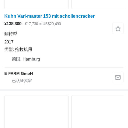
Kuhn Vari-master 153 mit schollencracker
¥138,300
€17,730
≈ US$20,490
翻转犁
2017
类型
拖拉机用
德国, Hamburg
E-FARM GmbH