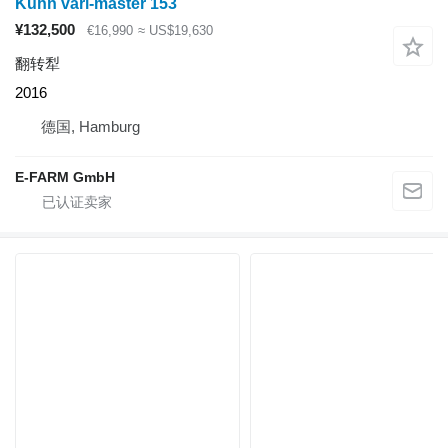
Kuhn vari-master 153
¥132,500
€16,990
≈ US$19,630
翻转犁
2016
德国, Hamburg
E-FARM GmbH