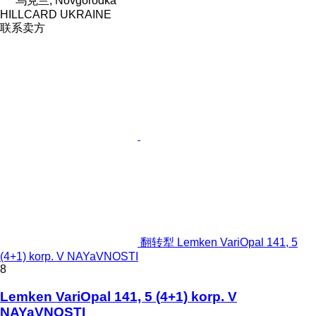
乌克兰, Novgorodka
HILLCARD UKRAINE
联系卖方
翻转犁 Lemken VariOpal 141, 5
(4+1) korp. V NAYaVNOSTI
8
Lemken VariOpal 141, 5 (4+1) korp. V
NAYaVNOSTI