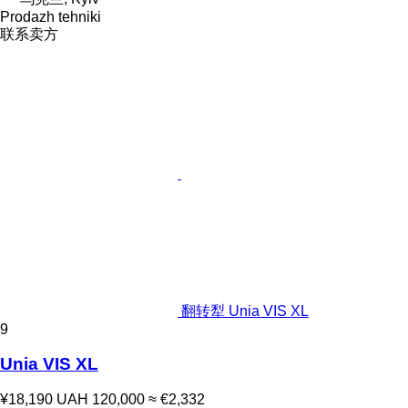
Prodazh tehniki
联系卖方
翻转犁 Unia VIS XL
9
Unia VIS XL
¥18,190
UAH 120,000
≈ €2,332