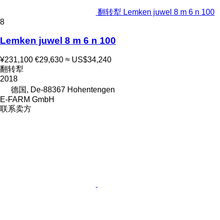
翻转犁 Lemken juwel 8 m 6 n 100
8
Lemken juwel 8 m 6 n 100
¥231,100
€29,630
≈ US$34,240
翻转犁
2018
德国, De-88367 Hohentengen
E-FARM GmbH
联系卖方