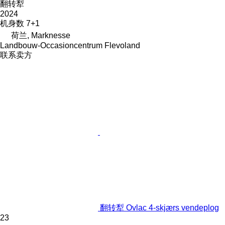
翻转犁
2024
机身数
7+1
荷兰, Marknesse
Landbouw-Occasioncentrum Flevoland
联系卖方
翻转犁 Ovlac 4-skjærs vendeplog
23