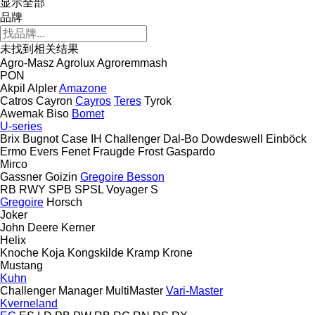
显示全部
品牌
未找到相关结果
Agro-Masz
Agrolux
Agroremmash
PON
Akpil
Alpler
Amazone
Catros
Cayron
Cayros
Teres
Tyrok
Awemak
Biso
Bomet
U-series
Brix
Bugnot
Case IH
Challenger
Dal-Bo
Dowdeswell
Einböck
Ermo
Evers
Fenet
Fraugde
Frost
Gaspardo
Mirco
Gassner
Goizin
Gregoire Besson
RB
RWY
SPB
SPSL
Voyager S
Gregoire
Horsch
Joker
John Deere
Kerner
Helix
Knoche
Koja
Kongskilde
Kramp
Krone
Mustang
Kuhn
Challenger
Manager
MultiMaster
Vari-Master
Kverneland