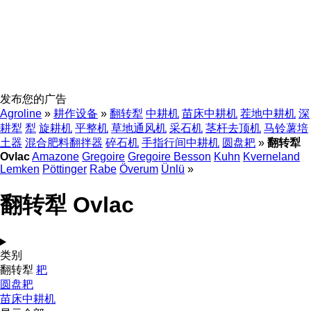
发布您的广告
Agroline
»
耕作设备
»
翻转犁
中耕机
苗床中耕机
茬地中耕机
深
耕犁
犁
旋耕机
平整机
草地通风机
采石机
茎杆去顶机
马铃薯培
土器
混合肥料翻拌器
碎石机
手指行间中耕机
圆盘耙
»
翻转犁
Ovlac
Amazone
Gregoire
Gregoire Besson
Kuhn
Kverneland
Lemken
Pöttinger
Rabe
Överum
Ünlü
»
翻转犁 Ovlac
类别
翻转犁
耙
圆盘耙
苗床中耕机