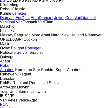
EG
ES
LD
PB
PW
RB
RG
RN
RS
RX
Köckerling
Rebell Classic
Kühne
Lemken
Diamant
EurOpal
EuroDiamant
Juwel
Opal
VariDiamant
VariOpal
VariTansanit
VariTitan
Maschio
L-series
Massey Ferguson
Moro Aratri
Nardi
New Holland
Niemeyer
OPaLL-AGRI
Optikon
Master
Ovlac
Poligon
Pöttinger
Rotocare
Servo
Terradisc
Quivogne
Atlant
Rabe
Albatros
Kormoran
Star
Sunbird
Super-Albatros
Rabewerk
Regent
Eurostar
Rol/Ex
Rotoland
Rumptstad
Sukov
ArcoAgro
Downhil
Tulip
Umanfermmash
Unia
IBIS
VIS
Vari
Veles
Veles-Agro
PON