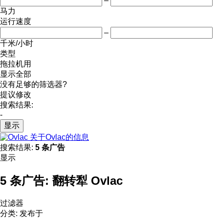
–
马力
运行速度
–
千米/小时
类型
拖拉机用
显示全部
没有足够的筛选器?
提议修改
搜索结果:
-
显示
关于Ovlac的信息
搜索结果:
5 条广告
显示
5 条广告:
翻转犁 Ovlac
过滤器
分类
:
发布于