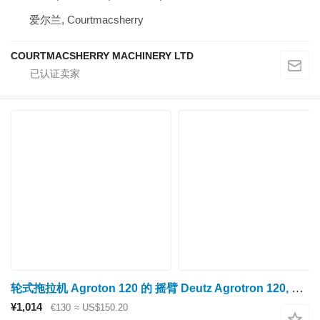
爱尔兰, Courtmacsherry
COURTMACSHERRY MACHINERY LTD
轮式拖拉机 Agroton 120 的 摇臂 Deutz Agrotron 120, Bf6m1013 Engine Rocker Arm Kit 4200145r, 4200149r 4200145R
¥1,014
€130
≈ US$150.20