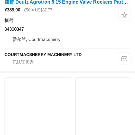
摇臂 Deutz Agrotron 6.15 Engine Valve Rockers Parts 04800347
¥389.90
€50
≈ US$57.77
摇臂
04800347
爱尔兰, Courtmacsherry
COURTMACSHERRY MACHINERY LTD