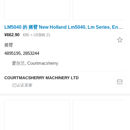
LM5040 的 摇臂 New Holland Lm5040, Lm Series, Engine Rocker Kit 4895195, 2853244
¥662.90
€85
≈ US$98.21
摇臂
4895195, 2853244
爱尔兰, Courtmacsherry
COURTMACSHERRY MACHINERY LTD