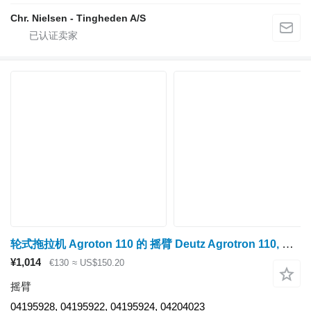
Chr. Nielsen - Tingheden A/S
轮式拖拉机 Agroton 110 的 摇臂 Deutz Agrotron 110, Bf6m1012 Engine Rocker Arm Kit 04195928, 04195922
¥1,014
€130
≈ US$150.20
摇臂
04195928, 04195922, 04195924, 04204023