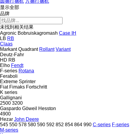
圆捆打捆机
方捆打捆机
显示全部
品牌
未找到相关结果
Agronic
Bobruiskagromash
Case IH
LB
RB
Claas
Markant
Quadrant
Rollant
Variant
Deutz-Fahr
HD
RB
Elho
Fendt
F-series
Rotana
Feraboli
Extreme
Sprinter
Fiat
Fimaks
Fortschritt
K series
Gallignani
2500
3200
Gaspardo
Göweil
Hesston
4900
Hezar
John Deere
545
550
578
580
590
592
852
854
864
990
C-series
F-series
M-series