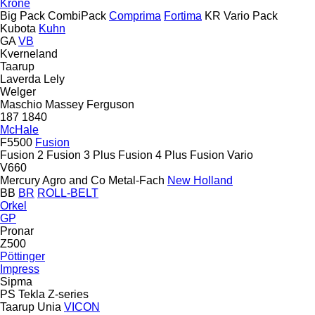
Krone
Big Pack
CombiPack
Comprima
Fortima
KR
Vario Pack
Kubota
Kuhn
GA
VB
Kverneland
Taarup
Laverda
Lely
Welger
Maschio
Massey Ferguson
187
1840
McHale
F5500
Fusion
Fusion 2
Fusion 3 Plus
Fusion 4 Plus
Fusion Vario
V660
Mercury Agro and Co
Metal-Fach
New Holland
BB
BR
ROLL-BELT
Orkel
GP
Pronar
Z500
Pöttinger
Impress
Sipma
PS
Tekla
Z-series
Taarup
Unia
VICON