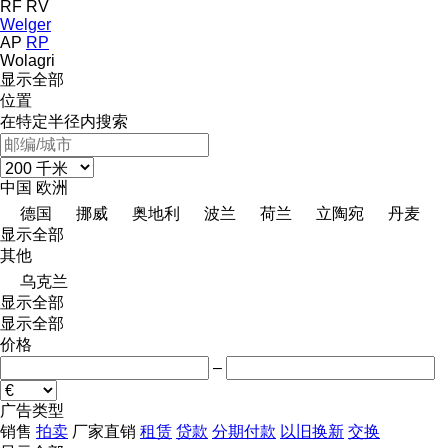
RF
RV
Welger
AP
RP
Wolagri
显示全部
位置
在特定半径内搜索
中国
欧洲
德国
挪威
奥地利
波兰
荷兰
立陶宛
丹麦
显示全部
其他
乌克兰
显示全部
显示全部
价格
–
广告类型
销售
拍卖
厂家直销
租赁
贷款
分期付款
以旧换新
交换