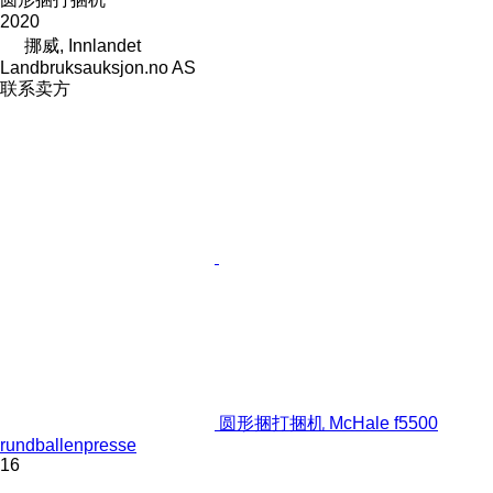
2020
挪威, Innlandet
Landbruksauksjon.no AS
联系卖方
圆形捆打捆机 McHale f5500
rundballenpresse
16