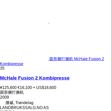
圆形捆打捆机 McHale Fusion 2
Kombipresse
35
McHale Fusion 2 Kombipresse
¥125,600
€16,100
≈ US$18,600
圆形捆打捆机
2009
挪威, Trøndelag
LANDBRUKSSALG.NO AS