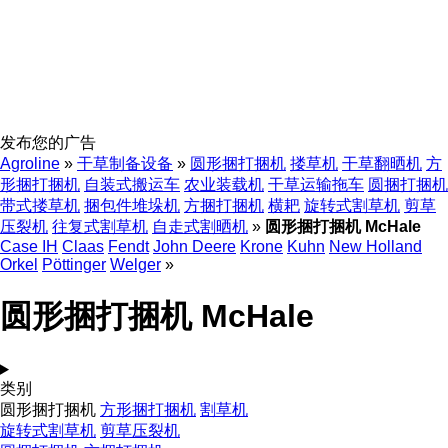
发布您的广告
Agroline
»
干草制备设备
»
圆形捆打捆机
搂草机
干草翻晒机
方
形捆打捆机
自装式搬运车
农业装载机
干草运输拖车
圆捆打捆机
带式搂草机
捆包件堆垛机
方捆打捆机
横耙
旋转式割草机
剪草
压裂机
往复式割草机
自走式割晒机
»
圆形捆打捆机 McHale
Case IH
Claas
Fendt
John Deere
Krone
Kuhn
New Holland
Orkel
Pöttinger
Welger
»
圆形捆打捆机 McHale
类别
圆形捆打捆机
方形捆打捆机
割草机
旋转式割草机
剪草压裂机