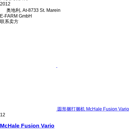
2012
奥地利, At-8733 St. Marein
E-FARM GmbH
联系卖方
圆形捆打捆机 McHale Fusion Vario
12
McHale Fusion Vario