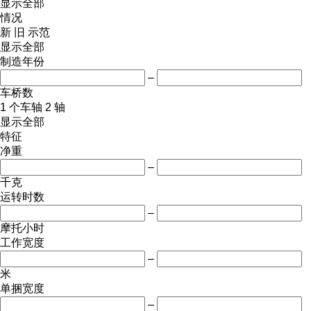
显示全部
情况
新
旧
示范
显示全部
制造年份
–
车桥数
1 个车轴
2 轴
显示全部
特征
净重
–
千克
运转时数
–
摩托小时
工作宽度
–
米
单捆宽度
–