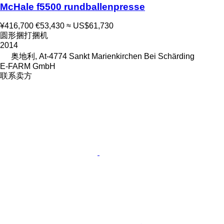
McHale f5500 rundballenpresse
¥416,700
€53,430
≈ US$61,730
圆形捆打捆机
2014
奥地利, At-4774 Sankt Marienkirchen Bei Schärding
E-FARM GmbH
联系卖方