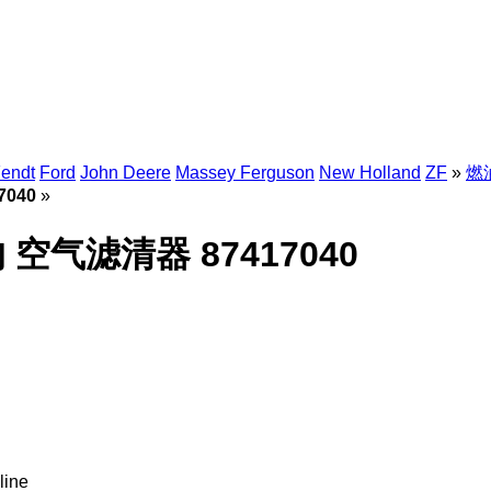
endt
Ford
John Deere
Massey Ferguson
New Holland
ZF
»
燃油
7040
»
的 空气滤清器 87417040