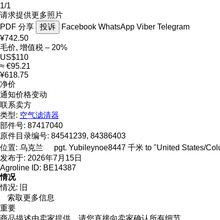
1/1
请求提供更多照片
PDF
分享
投诉
Facebook
WhatsApp
Viber
Telegram
¥742.50
毛价, 增值税 – 20%
US$110
≈ €95.21
¥618.75
净价
通知价格变动
联系卖方
类型:
空气滤清器
部件号:
87417040
原件目录编号:
84541239, 84386403
位置:
乌克兰
pgt. Yubileynoe
8447 千米 to "United States/Co
发布于:
2026年7月15日
Agroline ID:
BE14387
情况
情况:
旧
索取更多信息
重要
商品描述由卖家提供，请您直接向卖家确认所有细节。