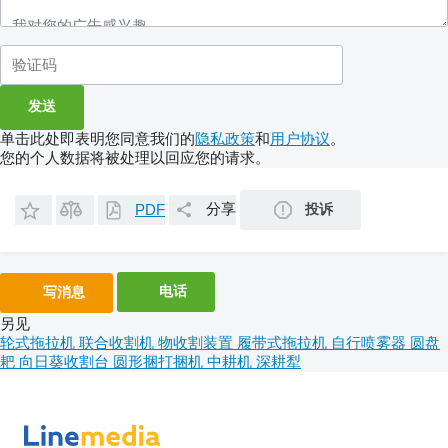
单击此处即表明您同意我们的
隐私政策
和
用户协议
。
您的个人数据将被处理以回应您的请求。
分享
投诉
PDF
电话
写消息
另见
轮式拖拉机
联合收割机
物收割装置
履带式拖拉机
自行喷雾器
圆盘
耙
向日葵收割台
圆形捆打捆机
中耕机
深耕犁