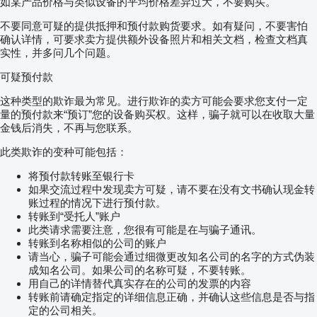
如某产品价格与类似设备的平均价格差异过大，不要购买。
不要同意可疑的提供抵押和预付款购货要求。如有疑问，不要害怕
确认详情，可要求卖方提供额外设备照片和相关文档，检查文档真
实性，并多问几个问题。
可疑预付款
这种类型的欺诈最为常见。进行欺诈的卖方可能会要求您支付一定
量的预付款来“预订”您的设备购买权。这样，骗子就可以在收取大量
金钱后消失，不再与您联系。
此类欺诈的变种可能包括：
将预付款转账至银行卡
如果交流过程中发现卖方可疑，请不要在没有文书确认现金转
账过程的情况下进行预付款。
转账到“受托人”账户
此类请求需要注意，您很有可能是在与骗子通讯。
转账到名称相似的公司的账户
请当心，骗子可能会通过细微更改知名公司的名字的方式伪装
成知名公司。如果公司的名称可疑，不要转账。
用自己的详情替代真实存在的公司的发票的内容
转账前请确定指定的详细信息正确，并确认这些信息是否与指
定的公司相关。