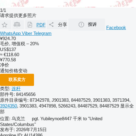
1/1
请求提供更多照片
分享
投诉
PDF
Facebook
WhatsApp
Viber
Telegram
¥924.70
毛价, 增值税 – 20%
US$137
≈ €118.60
¥770.58
净价
通知价格变动
联系卖方
类型:
连杆
部件号:
84145656
原件目录编号:
87342978, J901383, 84487529, 3901383, 3971394,
3924350
, 3901383, 4947898, 5266243, 84487529, 84487529
显示全
部
位置:
乌克兰
pgt. Yubileynoe
8447 千米 to "United
States/Columbus"
发布于:
2026年7月15日
Agroline ID:
AU14386