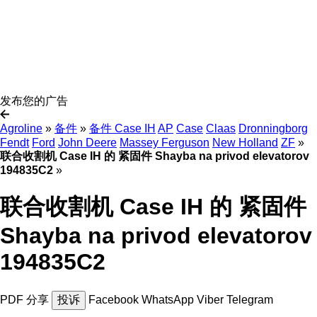
发布您的广告
Agroline
»
备件
»
备件 Case IH
AP
Case
Claas
Dronningborg
Fendt
Ford
John Deere
Massey Ferguson
New Holland
ZF
»
联合收割机 Case IH 的 紧固件 Shayba na privod elevatorov
194835C2
»
联合收割机 Case IH 的 紧固件
Shayba na privod elevatorov
194835C2
PDF
分享
投诉
Facebook
WhatsApp
Viber
Telegram