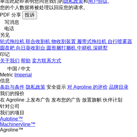
单击此处即表明您同意我们的
隐私政策
和
用户协议
。
您的个人数据将被处理以回应您的请求。
PDF
分享
投诉
写消息
电话
另见
轮式拖拉机
联合收割机
物收割装置
履带式拖拉机
自行喷雾器
圆盘耙
向日葵收割台
圆形捆打捆机
中耕机
深耕犁
印记
关于我们
帮助
卖方联系方式
中国 / 中文
Metric
Imperial
信息
条款与条件
隐私政策
安全提示
对 Agroline 的评价
品牌目录
我们的报价
在 Agroline 上发布广告
发布您的广告
放置旗帜
伙伴计划
针对公司
我们的项目
Autoline™
Machineryline™
Agroline™